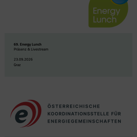
Google Tag Manager
Der Google Tag Manager setzt keine Cookies
(im leeren Zustand). Der Tag Manager ist nur
ein "Container", über den Sie u.a. verschiedene
Tracking- und Remarketing-Codes gebündelt
69. Energy Lunch
einbauen können. Wenn Sie beispielsweise
Präsenz & Livestream
Google Analytics über den Tag Manager
einbinden, werden Cookies gesetzt. Diese
23.09.2026
Graz
Cookies stammen aber von Google Analytics
und nicht vom Tag Manager selbst.