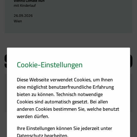
Vienna Climate Run
mit Kinderlauf
26.09.2026
Wien
Cookie-Einstellungen
Diese Webseite verwendet Cookies, um Ihnen
Fuel Market Day 2026
eine möglichst benutzerfreundliche Erfahrung
bieten zu können. Technisch notwendige
24.09.2026
Stockholm, S
Cookies sind automatisch gesetzt. Bei allen
anderen Cookies bestimmen Sie, welche benutzt
werden dürfen.
Ihre Einstellungen können Sie jederzeit unter
Datenschutz
bearbeiten.