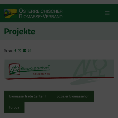
Skip
to
content
Projekte
Teilen:
Biomasse Trade Center II
Sozialer Biomassehof
foropa