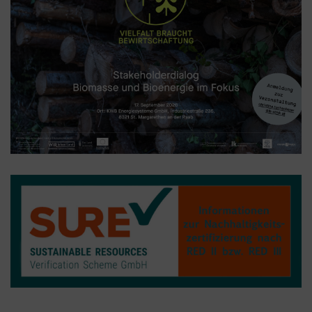
Google Tag Manager
Der Google Tag Manager setzt keine Cookies
(im leeren Zustand). Der Tag Manager ist nur
ein "Container", über den Sie u.a. verschiedene
Tracking- und Remarketing-Codes gebündelt
einbauen können. Wenn Sie beispielsweise
Google Analytics über den Tag Manager
einbinden, werden Cookies gesetzt. Diese
Cookies stammen aber von Google Analytics
und nicht vom Tag Manager selbst.