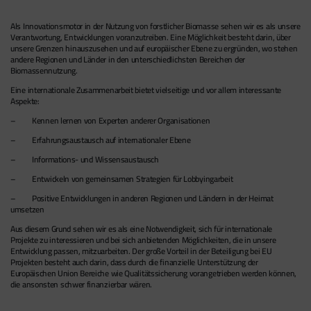
Als Innovationsmotor in der Nutzung von forstlicher Biomasse sehen wir es als unsere
Verantwortung, Entwicklungen voranzutreiben. Eine Möglichkeit besteht darin, über
unsere Grenzen hinauszusehen und auf europäischer Ebene zu ergründen, wo stehen
andere Regionen und Länder in den unterschiedlichsten Bereichen der
Biomassennutzung.
Eine internationale Zusammenarbeit bietet vielseitige und vor allem interessante
Aspekte:
– Kennen lernen von Experten anderer Organisationen
– Erfahrungsaustausch auf internationaler Ebene
– Informations- und Wissensaustausch
– Entwickeln von gemeinsamen Strategien für Lobbyingarbeit
– Positive Entwicklungen in anderen Regionen und Ländern in der Heimat
umsetzen
Aus diesem Grund sehen wir es als eine Notwendigkeit, sich für internationale
Projekte zu interessieren und bei sich anbietenden Möglichkeiten, die in unsere
Entwicklung passen, mitzuarbeiten. Der große Vorteil in der Beteiligung bei EU
Projekten besteht auch darin, dass durch die finanzielle Unterstützung der
Europäischen Union Bereiche wie Qualitätssicherung vorangetrieben werden können,
die ansonsten schwer finanzierbar wären.