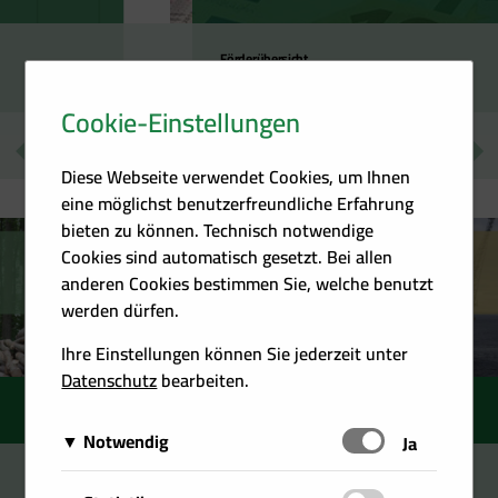
Förderübersicht
20. Juli 2026
Cookie-Einstellungen
Diese Webseite verwendet Cookies, um Ihnen
eine möglichst benutzerfreundliche Erfahrung
bieten zu können. Technisch notwendige
Cookies sind automatisch gesetzt. Bei allen
anderen Cookies bestimmen Sie, welche benutzt
werden dürfen.
Ihre Einstellungen können Sie jederzeit unter
Datenschutz
bearbeiten.
Energieverbrauch
in Österreich
Notwendig
Schalten
Ja
Anteil am Bruttoinlandsverbrauch Energie
Stand: 11/2025
Diese Cookies sind für das Funktionieren der Website
Quelle: Statistik Austria (Energiebilanz 2024)