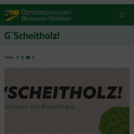
Skip
to
content
G´Scheitholz!
Teilen: