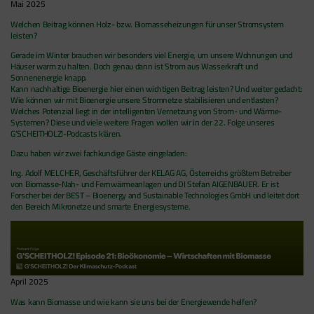
Mai 2025
Welchen Beitrag können Holz- bzw. Biomasseheizungen für unser Stromsystem
leisten?
Gerade im Winter brauchen wir besonders viel Energie, um unsere Wohnungen und
Häuser warm zu halten. Doch genau dann ist Strom aus Wasserkraft und
Sonnenenergie knapp.
Kann nachhaltige Bioenergie hier einen wichtigen Beitrag leisten? Und weiter gedacht:
Wie können wir mit Bioenergie unsere Stromnetze stabilisieren und entlasten?
Welches Potenzial liegt in der intelligenten Vernetzung von Strom- und Wärme-
Systemen? Diese und viele weitere Fragen wollen wir in der 22. Folge unseres
G‘SCHEITHOLZ!-Podcasts klären.
Dazu haben wir zwei fachkundige Gäste eingeladen:
Ing. Adolf MELCHER, Geschäftsführer der KELAG AG, Österreichs größtem Betreiber
von Biomasse-Nah- und Fernwärmeanlagen und DI Stefan AIGENBAUER. Er ist
Forscher bei der BEST – Bioenergy and Sustainable Technologies GmbH und leitet dort
den Bereich Mikronetze und smarte Energiesysteme.
April 2025
Was kann Biomasse und wie kann sie uns bei der Energiewende helfen?