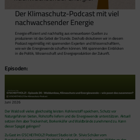
Der Klimaschutz-Podcast mit viel
nachwachsender Energie
Energie effizient und nachhaltig aus erneuerbaren Quellen zu
produzieren ist das Gebot der Stunde. Deshalb diskutieren wir in diesem
Podcast regelmäßig mit spannenden Experten und Wissenschaftlern,
wie wir die Energiewende schaffen können. Mit spannenden Einblicken
in die Politik, Wissenschaft und Energieproduktion der Zukunft.
Episoden:
Juni 2026
Der Wald soll vieles gleichzeitig leisten: Kohlenstoff speichern, Schutz vor
Naturgefahren bieten, Rohstoffe liefern und die Energiewende unterstützen. Aktuell
setzen ihm aber Trockenheit, Borkenkäfer und Waldbrände zunehmend zu. Kann
dieser Spagat gelingen?
Zu Gast im G’SCHEITHOLZ! Podcast Studio ist Dr. Silvio Schüler vom
Bundesforschungszentrum für Wald. Er erforscht, wie sich unsere Wälder an den