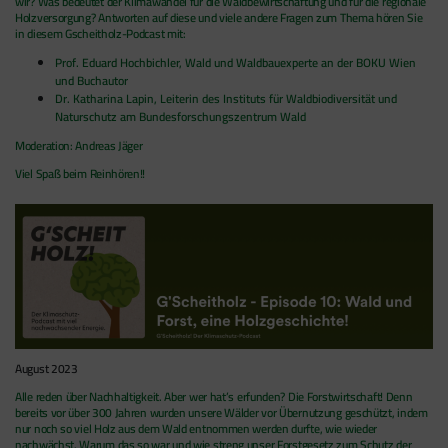
wir? Was bedeutet der Klimawandel für die Waldbewirtschaftung und für die regionale
Holzversorgung? Antworten auf diese und viele andere Fragen zum Thema hören Sie
in diesem Gscheitholz-Podcast mit:
Prof. Eduard Hochbichler, Wald und Waldbauexperte an der BOKU Wien
und Buchautor
Dr. Katharina Lapin, Leiterin des Instituts für Waldbiodiversität und
Naturschutz am Bundesforschungszentrum Wald
Moderation: Andreas Jäger
Viel Spaß beim Reinhören!!
August 2023
Alle reden über Nachhaltigkeit. Aber wer hat’s erfunden? Die Forstwirtschaft! Denn
bereits vor über 300 Jahren wurden unsere Wälder vor Übernutzung geschützt, indem
nur noch so viel Holz aus dem Wald entnommen werden durfte, wie wieder
nachwächst. Warum das so war und wie streng uns
er Forstgesetz zum Schutz der