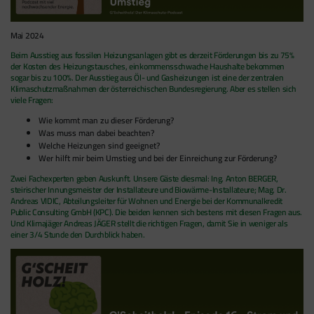
Mai 2024
Beim Ausstieg aus fossilen Heizungsanlagen gibt es derzeit Förderungen bis zu 75%
der Kosten des Heizungstausches, einkommensschwache Haushalte bekommen
sogar bis zu 100%. Der Ausstieg aus Öl- und Gasheizungen ist eine der zentralen
Klimaschutzmaßnahmen der österreichischen Bundesregierung. Aber es stellen sich
viele Fragen:
Wie kommt man zu dieser Förderung?
Was muss man dabei beachten?
Welche Heizungen sind geeignet?
Wer hilft mir beim Umstieg und bei der Einreichung zur Förderung?
Zwei Fachexperten geben Auskunft. Unsere Gäste diesmal: Ing. Anton BERGER,
steirischer Innungsmeister der Installateure und Biowärme-Installateure; Mag. Dr.
Andreas VIDIC, Abteilungsleiter für Wohnen und Energie bei der Kommunalkredit
Public Consulting GmbH (KPC). Die beiden kennen sich bestens mit diesen Fragen aus.
Und Klimajäger Andreas JÄGER stellt die richtigen Fragen, damit Sie in weniger als
einer 3/4 Stunde den Durchblick haben.