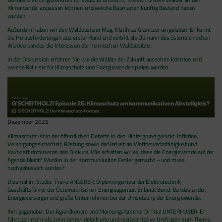
Klimawandel anpassen können und welche Baumarten künftig Bestand haben
werden.
Außerdem haben wir den Waldbesitzer Mag. Matthias Granitzer eingeladen. Er kennt
die Herausforderungen aus erster Hand und vertritt als Obmann des österreichischen
Waldverbandes die Interessen der heimischen Waldbesitzer.
In der Diskussion erfahren Sie wie die Wälder der Zukunft aussehen könnten und
welche Rolle sie für Klimaschutz und Energiewende spielen werden.
Dezember 2025
Klimaschutz ist in der öffentlichen Debatte in den Hintergrund gerückt. Inflation,
Versorgungssicherheit, Rüstung sowie derVerlust an Wettbewerbsfähigkeit und
Kaufkraft dominieren den Diskurs. Wie schaffen wir es, dass die Energiewende auf der
Agenda bleibt? Wurden in der Kommunikation Fehler gemacht – und muss
nachgebessert werden?
Diesmal im Studio: Franz ANGERER, Diplomingenieur der Elektrotechnik,
Geschäftsführer der Österreichischen Energieagentur. Er berät Bund, Bundesländer,
Energieversorger und große Unternehmen bei der Umsetzung der Energiewende.
Ihm gegenüber: Der Agrarökonom und Meinungsforscher DI Paul UNTERHUBER. Er
führt seit mehr als zehn Jahren detaillierte und repräsentative Umfragen zum Thema