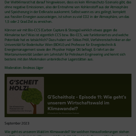
Der Weltklimarat hat darauf hingewiesen, dass es kein Klimaschutz-Szenario gibt, das
Tracking- und Remarketing-Codes gebündelt
ohne negative Emissionen, also der Entnahme von Kohlenstoff aus der Atmosphäre
und Speicherung in der Erdkruste auskommt. Selbst wenn es uns gelingt, komplett
einbauen können. Wenn Sie beispielsweise
aus fossilen Energien auszusteigen, ist schon zu viel CO2 in der Atmosphäre, um das
Google Analytics über den Tag Manager
1,5 oder 2 Grad Ziel zu erreichen.
einbinden, werden Cookies gesetzt. Diese
Können wir mit Bio-CCS (Carbon Capture & Storage) wirklich etwas gegen die
Cookies stammen aber von Google Analytics
Klimakrise tun? Was ist eigentlich CCS bzw. Bio-CCS, wie funktioniert es und welche
Potentiale hat es tatsächlich? Dazu haben wir Tobias Pröll, Verfahrenstechniker an der
und nicht vom Tag Manager selbst.
Universität für Bodenkultur Wien (BOKU) und Professor für Energietechnik &
Energiemanagement sowie den Physiker Holger Ott befragt. Er lehrt an der
Montanuniversität Leoben am Lehrstuhl für Petroleum Engineering und kennt sich
bestens mit den Merkmalen unterirdischer Lagerstätten aus.
Moderation: Andreas Jäger
September 2023
Wie geht es unserem Wald im Klimawandel? Vor welchen Herausforderungen stehen