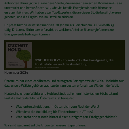
Antworten darauf gibt u.a. eine neue Studie, die unsere heimischen Biomasse-Flüsse
untersucht und herausfinden will, wie viel fossile Energie wir durch Biomasse
ersetzen können. Wir haben zwei Top-Experten, die an dieser Studie beteiligt waren,
gebeten, uns die Ergebnisse im Detail zu erklären.
Dr. Josef Rathbauer ist seit mehr als 30 Jahren als Forscher am BLT Wieselburg
tätig, DI Lorenz Strimitzer erforscht, zu welchen Anteilen Bioenergieformen zur
Energiewende beitragen können.
November 2024
Österreich hat eines der ältesten und strengsten Forstgesetze der Welt. Und nicht nur
das, unsere Wälder gehören auch zu den am besten erforschten Wäldern der Welt.
Heute sind unsere Wälder und Holzbestände auf einem historischen Höchststand.
Fast die Hälfte der Fläche Österreichs ist bewaldet!
Was unterscheidet uns in Österreich vom Rest der Welt?
Wie sieht die Ausbildung für Förster:innen in AT aus?
Was steht sonst noch hinter dieser einzigartigen Erfolgsgeschichte?
Wir sind gespannt auf die Antworten unserer ExpertInnen
: