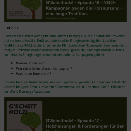
Juni 2024
Biomasse ist unsere wichtigste erneuerbare Energiequelle. In Finnland und Schweden
hat sie bereits fossiles Erdöl als bedeutendste Energiequelle abgelöst. Laut dem
Weltklimarat (IPCC) ist das Erreichen der Klimaziele ohne Nutzung der Bioenergie nicht
möglich. Trotzdem wurden und werden speziell gegen die Bioenergie und die Nutzung
von Holz als Energieträger immer wieder profunde Kampagnen geführt.
Warum ist das so?
Wer steht hinter diesen Kampagnen?
Was ist an ihnen dran?
Um das herauszufinden haben wir zwei Experten eingeladen: Dr. Christian BRAWENZ,
Attaché für Agrar- Forst- Umwelt in Südosteuropa und Dr. Christian RAKOS, Präsident
der World Bioenergy Association