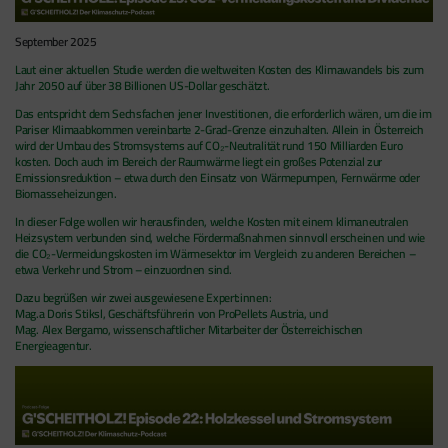
September 2025
Laut einer aktuellen Studie werden die weltweiten Kosten des Klimawandels bis zum
Jahr 2050 auf über 38 Billionen US-Dollar geschätzt.
Das entspricht dem Sechsfachen jener Investitionen, die erforderlich wären, um die im
Pariser Klimaabkommen vereinbarte 2-Grad-Grenze einzuhalten. Allein in Österreich
wird der Umbau des Stromsystems auf CO₂-Neutralität rund 150 Milliarden Euro
kosten. Doch auch im Bereich der Raumwärme liegt ein großes Potenzial zur
Emissionsreduktion – etwa durch den Einsatz von Wärmepumpen, Fernwärme oder
Biomasseheizungen.
In dieser Folge wollen wir herausfinden, welche Kosten mit einem klimaneutralen
Heizsystem verbunden sind, welche Fördermaßnahmen sinnvoll erscheinen und wie
die CO₂-Vermeidungskosten im Wärmesektor im Vergleich zu anderen Bereichen –
etwa Verkehr und Strom – einzuordnen sind.
Dazu begrüßen wir zwei ausgewiesene Expert:innen:
Mag.a Doris Stiksl, Geschäftsführerin von ProPellets Austria, und
Mag. Alex Bergamo, wissenschaftlicher Mitarbeiter der Österreichischen
Energieagentur.