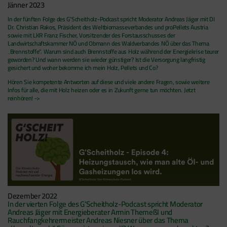
Jänner 2023
In der fünften Folge des G’Scheitholz-Podcast spricht Moderator Andreas Jäger mit DI
Dr. Christian Rakos, Präsident des Weltbiomasseverbandes und proPellets Austria
sowie mit LKR Franz Fischer, Vorsitzender des Forstausschusses der
Landwirtschaftskammer NÖ und Obmann des Waldverbandes NÖ über das Thema
„Brennstoffe“. Warum sind auch Brennstoffe aus Holz während der Energiekrise teurer
geworden? Und wann werden sie wieder günstiger? Ist die Versorgung langfristig
gesichert und woher bekomme ich mein Holz, Pellets und Co?
Hören Sie kompetente Antworten auf diese und viele andere Fragen, sowie weitere
Infos für alle, die mit Holz heizen oder es in Zukunft gerne tun möchten. Jetzt
reinhören! ->
Dezember 2022
In der vierten Folge des G’Scheitholz-Podcast spricht Moderator
Andreas Jäger mit Energieberater Armin Themeßl und
Rauchfangkehrermeister Andreas Niesner über das Thema