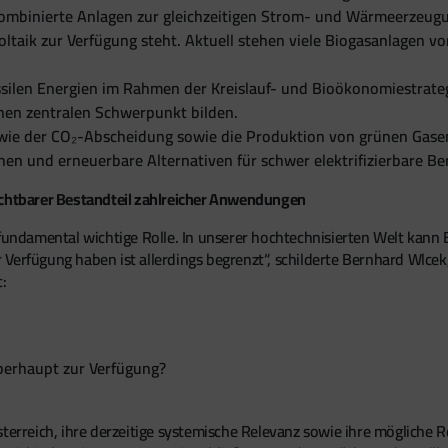
ombinierte Anlagen zur gleichzeitigen Strom- und Wärmeerzeug
aik zur Verfügung steht. Aktuell stehen viele Biogasanlagen vor
ossilen Energien im Rahmen der Kreislauf- und Bioökonomiestrat
nen zentralen Schwerpunkt bilden.
wie der CO₂-Abscheidung sowie die Produktion von grünen Gasen
hen und erneuerbare Alternativen für schwer elektrifizierbare Ber
ichtbarer Bestandteil zahlreicher Anwendungen
e fundamental wichtige Rolle. In unserer hochtechnisierten Welt kan
Verfügung haben ist allerdings begrenzt“, schilderte Bernhard Wlcek
:
erhaupt zur Verfügung?
sterreich, ihre derzeitige systemische Relevanz sowie ihre mögliche 