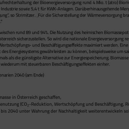
ufrechterhaltung der Bioenergieversorgung rund 4 Mio. t (atro) Bioma
 Industrie sowie 5,4 t für KWK-Anlagen. Darüberhinausgehende Meng
ng“, so Strimitzer. „Für die Sicherstellung der Wärmeversorgung b
.“
zwischen rund 89 und 94%. Die Nutzung des heimischen Biomassepotenz
terreich sicherzustellen. So wird die nationale Energieversorgung re
 Wertschöpfungs- und Beschäftigungseffekte maximiert werden. Ei
tät des Energiesystems gewährleisten zu können, beispielsweise um s
als als die günstigste Alternative zur Energiespeicherung. Biomasse
t wiederum mit steuerbaren Beschäftigungseffekten einher.
zenarien 2040 (am Ende)
asse in Österreich geschaffen,
senutzung (CO
-Reduktion, Wertschöpfung und Beschäftigung, Rü
2
e bis 2040 unter Wahrung der Nachhaltigkeit weiterentwickeln sol