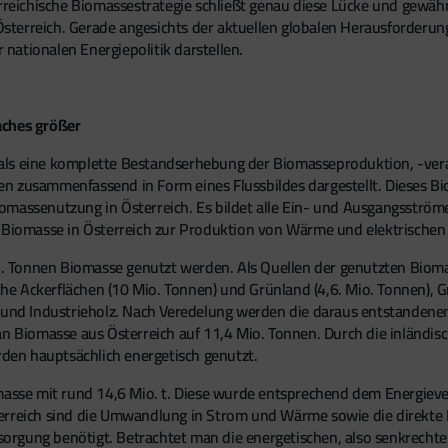
erreichische Biomassestrategie schließt genau diese Lücke und gewäh
terreich. Gerade angesichts der aktuellen globalen Herausforderung
r nationalen Energiepolitik darstellen.
aches größer
als eine komplette Bestandserhebung der Biomasseproduktion, -vera
n zusammenfassend in Form eines Flussbildes dargestellt. Dieses Bio
massenutzung in Österreich. Es bildet alle Ein- und Ausgangsströme
 Biomasse in Österreich zur Produktion von Wärme und elektrischen 
io. Tonnen Biomasse genutzt werden. Als Quellen der genutzten Bioma
iche Ackerflächen (10 Mio. Tonnen) und Grünland (4,6. Mio. Tonnen), 
 und Industrieholz. Nach Veredelung werden die daraus entstandenen
an Biomasse aus Österreich auf 11,4 Mio. Tonnen. Durch die inländis
en hauptsächlich energetisch genutzt.
masse mit rund 14,6 Mio. t. Diese wurde entsprechend dem Energiever
erreich sind die Umwandlung in Strom und Wärme sowie die direkte 
rgung benötigt. Betrachtet man die energetischen, also senkrechten 