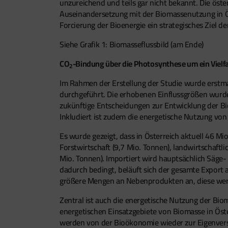
unzureichend und teils gar nicht bekannt. Die öst
Auseinandersetzung mit der Biomassenutzung in Ös
Forcierung der Bioenergie ein strategisches Ziel de
Siehe Grafik 1: Biomasseflussbild (am Ende)
CO
-Bindung über die Photosynthese um ein Vielf
2
Im Rahmen der Erstellung der Studie wurde erstm
durchgeführt. Die erhobenen Einflussgrößen wurde
zukünftige Entscheidungen zur Entwicklung der Bio
Inkludiert ist zudem die energetische Nutzung von
Es wurde gezeigt, dass in Österreich aktuell 46 M
Forstwirtschaft (9,7 Mio. Tonnen), landwirtschaftl
Mio. Tonnen). Importiert wird hauptsächlich Säge-
dadurch bedingt, beläuft sich der gesamte Export 
größere Mengen an Nebenprodukten an, diese werd
Zentral ist auch die energetische Nutzung der Bio
energetischen Einsatzgebiete von Biomasse in Öst
werden von der Bioökonomie wieder zur Eigenverso