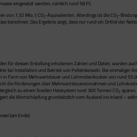
omasse eingesetzt werden, nämlich rund 58 PJ.
en von 7,32 Mio. t CO
-Äquivalenten. Allerdings ist die CO
-Bindung
2
2
se berechnet. Das Ergebnis zeigt, dass nur rund ein Drittel der Nett
en für dessen Erstellung erhobenen Zahlen und Daten, wurden auch
ekte bei Installation und Betrieb von Pelletskesseln. Bei einmaliger A
n in Form von Mehrwertsteuer und Lohnnebenkosten von rund 55.000
s sich die Förderungen über Mehrwertsteuereinnahmen und Lohnkoste
Vergleich zu einem fossilen Heizsystem rund 300 Tonnen CO
sparen. 
2
gert die Wertschöpfung grundsätzlich vom Ausland ins Inland – selbst
essel (am Ende)