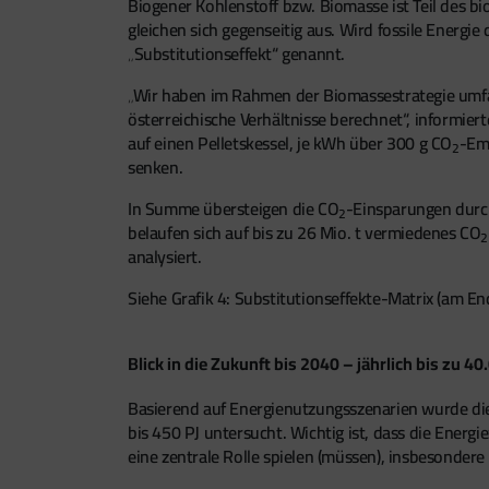
Biogener Kohlenstoff bzw. Biomasse ist Teil des bi
gleichen sich gegenseitig aus. Wird fossile Energi
„Substitutionseffekt“ genannt.
„Wir haben im Rahmen der Biomassestrategie umf
österreichische Verhältnisse berechnet“, informier
auf einen Pelletskessel, je kWh über 300 g CO
-Em
2
senken.
In Summe übersteigen die CO
-Einsparungen durch
2
belaufen sich auf bis zu 26 Mio. t vermiedenes CO
2
analysiert.
Siehe Grafik 4: Substitutionseffekte-Matrix (am En
Blick in die Zukunft bis 2040 – jährlich bis zu 
Basierend auf Energienutzungsszenarien wurde die
bis 450 PJ untersucht. Wichtig ist, dass die Energi
eine zentrale Rolle spielen (müssen), insbesonder