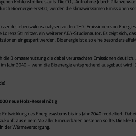
ogenen Kohlenstoffkreislaufs. Die CO
-Aufnahme (durch Pflanzenwach
2
e durch Bioenergie ersetzt, werden die klimawirksamen Emissionen som
assende Lebenszyklusanalysen zu den THG-Emissionen von Energiesy
te Lorenz Strimitzer, ein weiterer AEA-Studienautor. Es zeigt sich, d
issionen eingespart werden. Bioenergie ist also eine besonders eff
 die Biomassenutzung die dabei verursachten Emissionen deutlich. A
im Jahr 2040 – wenn die Bioenergie entsprechend ausgebaut wird. 
de)
40.000 neue Holz-Kessel nötig
 Entwicklung des Energiesystems bis ins Jahr 2040 modelliert. Dabe
ezukunft aus einem Mix aller Erneuerbaren bestehen sollte. Die Elektri
e in der Wärmeversorgung.