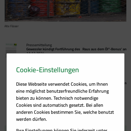
Alte Fässer
Pressemitteilung
Gewessler kündigt Fortführung des „Raus aus dem Öl“-Bonus‘ an
13.12.2024
783,3 KB/PDF
Cookie-Einstellungen
Abbildung
Gewessler kündigt Fortführung des „Raus aus dem Öl“-Bonus‘ an
Diese Webseite verwendet Cookies, um Ihnen
10.03.2020
eine möglichst benutzerfreundliche Erfahrung
/
bieten zu können. Technisch notwendige
Cookies sind automatisch gesetzt. Bei allen
anderen Cookies bestimmen Sie, welche benutzt
werden dürfen.
Ihre Einstellungen können Sie jederzeit unter