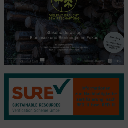
besuchen.
Google Tag Manager
Der Google Tag Manager setzt keine Cookies
(im leeren Zustand). Der Tag Manager ist nur
ein "Container", über den Sie u.a. verschiedene
Tracking- und Remarketing-Codes gebündelt
einbauen können. Wenn Sie beispielsweise
Google Analytics über den Tag Manager
einbinden, werden Cookies gesetzt. Diese
Cookies stammen aber von Google Analytics
und nicht vom Tag Manager selbst.