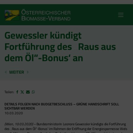
Skip
to
content
Gewessler kündigt
Fortführung des „Raus aus
dem Öl“-Bonus‘ an
HOLZHEIZER ERSPARTEN SICH 7 MRD. EURO IN EINE
„RAUS AUS DEM ÖL“-BONUS AUF 100 MIO. 
WEITER
Teilen:
DETAILS FOLGEN NACH BUDGETBESCHLUSS – GRÜNE HANDSCHRIFT SOLL
SICHTBAR WERDEN
10.03.2020
(Wien, 10.03.2020) –
Bundesministerin Leonore Gewessler kündigte die Fortführung
des „Raus aus dem Öl“-Bonus‘ im Rahmen der Eröffnung der Energiesparmesse Wels