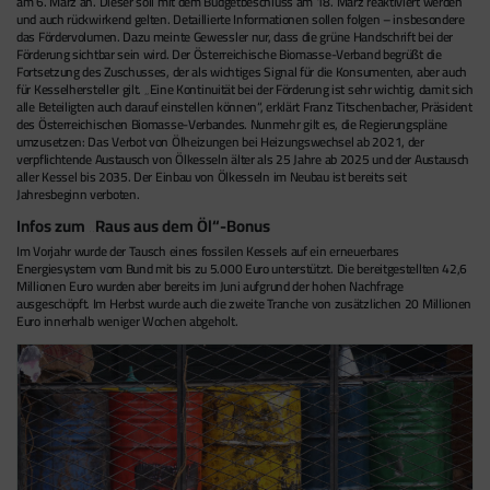
am 6. März an. Dieser soll mit dem Budgetbeschluss am 18. März reaktiviert werden
und auch rückwirkend gelten. Detaillierte Informationen sollen folgen – insbesondere
das Fördervolumen. Dazu meinte Gewessler nur, dass die grüne Handschrift bei der
Förderung sichtbar sein wird. Der Österreichische Biomasse-Verband begrüßt die
Fortsetzung des Zuschusses, der als wichtiges Signal für die Konsumenten, aber auch
für Kesselhersteller gilt. „Eine Kontinuität bei der Förderung ist sehr wichtig, damit sich
alle Beteiligten auch darauf einstellen können“, erklärt Franz Titschenbacher, Präsident
des Österreichischen Biomasse-Verbandes. Nunmehr gilt es, die Regierungspläne
umzusetzen: Das Verbot von Ölheizungen bei Heizungswechsel ab 2021, der
verpflichtende Austausch von Ölkesseln älter als 25 Jahre ab 2025 und der Austausch
aller Kessel bis 2035. Der Einbau von Ölkesseln im Neubau ist bereits seit
Jahresbeginn verboten.
Infos zum „Raus aus dem Öl“-Bonus
Im Vorjahr wurde der Tausch eines fossilen Kessels auf ein erneuerbares
Energiesystem vom Bund mit bis zu 5.000 Euro unterstützt. Die bereitgestellten 42,6
Millionen Euro wurden aber bereits im Juni aufgrund der hohen Nachfrage
ausgeschöpft. Im Herbst wurde auch die zweite Tranche von zusätzlichen 20 Millionen
Euro innerhalb weniger Wochen abgeholt.