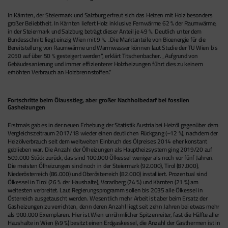
In Kärnten, der Steiermark und Salzburg erfreut sich das Heizen mit Holz besonders
großer Beliebtheit. In Kärnten liefert Holz inklusive Fernwärme 62 % der Raumwärme,
in der Steiermark und Salzburg beträgt dieser Anteil je 49 %. Deutlich unter dem
Bundesschnitt liegt einzig Wien mit 9 %. „Die Marktanteile von Bioenergie für die
Bereitstellung von Raumwärme und Warmwasser können laut Studie der TU Wien bis
2050 auf über 50 % gesteigert werden“, erklärt Titschenbacher. „Aufgrund von
Gebäudesanierung und immer effizienterer Holzheizungen führt dies zu keinem
erhöhten Verbrauch an Holzbrennstoffen.“
Fortschritte beim Ölausstieg, aber großer Nachholbedarf bei fossilen
Gasheizungen
Erstmals gab es in der neuen Erhebung der Statistik Austria bei Heizöl gegenüber dem
Vergleichszeitraum 2017/18 wieder einen deutlichen Rückgang (–12 %), nachdem der
Heizölverbrauch seit dem weltweiten Einbruch des Ölpreises 2014 eher konstant
geblieben war. Die Anzahl der Ölheizungen als Hauptheizsystem ging 2019/20 auf
509.000 Stück zurück, das sind 100.000 Ölkessel weniger als noch vor fünf Jahren.
Die meisten Ölheizungen sind noch in der Steiermark (92.000), Tirol (87.000),
Niederösterreich (86.000) und Oberösterreich (82.000) installiert. Prozentual sind
Ölkessel in Tirol (26 % der Haushalte), Vorarlberg (24 %) und Kärnten (21 %) am
weitesten verbreitet. Laut Regierungsprogramm sollen bis 2035 alle Ölkessel in
Österreich ausgetauscht werden. Wesentlich mehr Arbeit ist aber beim Ersatz der
Gasheizungen zu verrichten, denn deren Anzahl liegt seit zehn Jahren bei etwas mehr
als 900.000 Exemplaren. Hier ist Wien unrühmlicher Spitzenreiter, fast die Hälfte aller
Haushalte in Wien (49 %) besitzt einen Erdgaskessel, die Anzahl der Gasthermen ist in