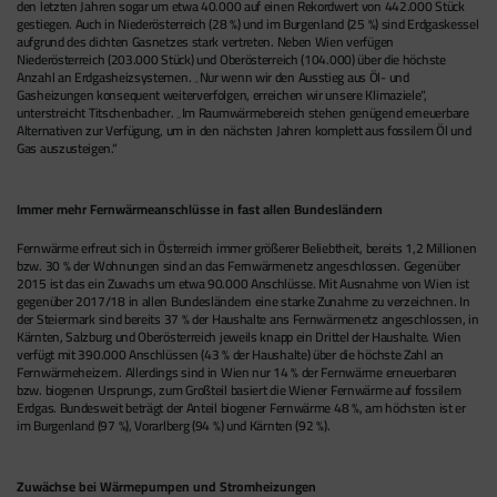
den letzten Jahren sogar um etwa 40.000 auf einen Rekordwert von 442.000 Stück
gestiegen. Auch in Niederösterreich (28 %) und im Burgenland (25 %) sind Erdgaskessel
aufgrund des dichten Gasnetzes stark vertreten. Neben Wien verfügen
Niederösterreich (203.000 Stück) und Oberösterreich (104.000) über die höchste
Anzahl an Erdgasheizsystemen. „Nur wenn wir den Ausstieg aus Öl- und
Gasheizungen konsequent weiterverfolgen, erreichen wir unsere Klimaziele“,
unterstreicht Titschenbacher. „Im Raumwärmebereich stehen genügend erneuerbare
Alternativen zur Verfügung, um in den nächsten Jahren komplett aus fossilem Öl und
Gas auszusteigen.“
Immer mehr Fernwärmeanschlüsse in fast allen Bundesländern
Fernwärme erfreut sich in Österreich immer größerer Beliebtheit, bereits 1,2 Millionen
bzw. 30 % der Wohnungen sind an das Fernwärmenetz angeschlossen. Gegenüber
2015 ist das ein Zuwachs um etwa 90.000 Anschlüsse. Mit Ausnahme von Wien ist
gegenüber 2017/18 in allen Bundesländern eine starke Zunahme zu verzeichnen. In
der Steiermark sind bereits 37 % der Haushalte ans Fernwärmenetz angeschlossen, in
Kärnten, Salzburg und Oberösterreich jeweils knapp ein Drittel der Haushalte. Wien
verfügt mit 390.000 Anschlüssen (43 % der Haushalte) über die höchste Zahl an
Fernwärmeheizern. Allerdings sind in Wien nur 14 % der Fernwärme erneuerbaren
bzw. biogenen Ursprungs, zum Großteil basiert die Wiener Fernwärme auf fossilem
Erdgas. Bundesweit beträgt der Anteil biogener Fernwärme 48 %, am höchsten ist er
im Burgenland (97 %), Vorarlberg (94 %) und Kärnten (92 %).
Zuwächse bei Wärmepumpen und Stromheizungen