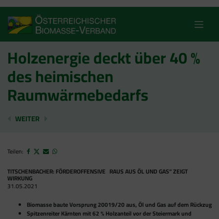
Skip
to
content
Holzenergie deckt über 40 %
des heimischen
Raumwärmebedarfs
BIOENERGIE KANN NOCH MEHR ALS CO2-NEUTRAL
GRÜNGAS-POTENZIALE LIEGEN WEIT ÜBER R
WEITER
Teilen:
TITSCHENBACHER: FÖRDEROFFENSIVE „RAUS AUS ÖL UND GAS“ ZEIGT
WIRKUNG
31.05.2021
Biomasse baute Vorsprung 20019/20 aus, Öl und Gas auf dem Rückzug
Spitzenreiter Kärnten mit 62 % Holzanteil vor der Steiermark und