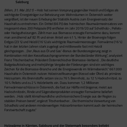
Salzburg
(Wien, 31. Mai 2021) –
Holz hat seinen Vorsprung gegenüber Heizöl und Erdgas als
wichtigster Energieträger zur Beheizung von Wohnräumen in Österreich weiter
vergrößert, ist der neuen Erhebung der Statistik Austria zum Energieeinsatz der
Haushalt zu entnehmen. Ein Drittel (66 PJ) des heimischen Raumwärmeeinsatzes von
insgesamt etwa 200 Petajoule (PJ) entfielen im Jahr 2019/20 auf Scheitholz-, Pellets-
oder Hackgutheizungen. Zählt man aus Biomasse erzeugte Fernwärme dazu, kommt
man annähernd auf 82 PJ und einen Anteil von 41 %. Hinter der Bioenergie folgen
Erdgas (23 %) und Heizöl (16 %) als wichtigste Raumwärmeerzeuger. Fernwärme (16 %)
hat in den letzten Jahren stark zugelegt und mittlerweile fast mit Heizöl
gleichgezogen. „Der ‚Raus aus Öl und Gas‘-Bonus der Bundesregierung zeigt in
Kombination mit den Kesseltauschprogrammen der Bundesländer Wirkung“, analysiert
Franz Titschenbacher, Präsident Österreichischer Biomasse-Verband. „Die deutliche
Budgetaufstockung und mehrjährige Vergabe der Förderungen sind ein wichtiges
Zeichen für die Biomasse-Branche und die Energiewende im Wärmebereich.“ 667.000
Haushalte in Österreich nutzen Holzeinzelfeuerungen (Kessel oder Öfen) als primäres
Heizsystem. Als Brennstoffe setzen sie zu 76 % Brennholz, zu 12 % Hackschnitzel, zu
10 % Pellets und zu 2 % Holzbriketts ein. Dazu kommen 1,2 Millionen
Fernwärmeanschlüsse in Österreich, die fast zur Hälfte mit biogener, meist aus
Hackschnitzeln, Rinde und Sägenebenprodukten erzeugter Fernwärme beliefert
werden. „Holz stellt klimafreundliche und krisensichere Energie aus der Region zu
stabilen Preisen bereit“, ergänzt Titschenbacher. „Die thermische Verwertung von
Schadholz und anderen minderwertigen Holzsortimenten kommt auch der heimischen
Forstwirtschaft zugute.“
Holzwärme in Kärnten, Salzburg und der Steiermark besonders beliebt