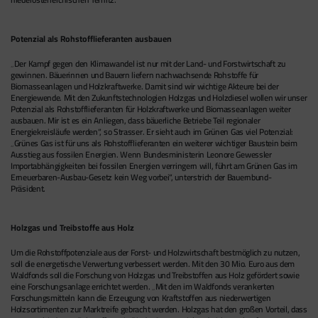
Potenzial als Rohstofflieferanten ausbauen
„Der Kampf gegen den Klimawandel ist nur mit der Land- und Forstwirtschaft zu
gewinnen. Bäuerinnen und Bauern liefern nachwachsende Rohstoffe für
Biomasseanlagen und Holzkraftwerke. Damit sind wir wichtige Akteure bei der
Energiewende. Mit den Zukunftstechnologien Holzgas und Holzdiesel wollen wir unser
Potenzial als Rohstofflieferanten für Holzkraftwerke und Biomasseanlagen weiter
ausbauen. Mir ist es ein Anliegen, dass bäuerliche Betriebe Teil regionaler
Energiekreisläufe werden“, so Strasser. Er sieht auch im Grünen Gas viel Potenzial:
„Grünes Gas ist für uns als Rohstofflieferanten ein weiterer wichtiger Baustein beim
Ausstieg aus fossilen Energien. Wenn Bundesministerin Leonore Gewessler
Importabhängigkeiten bei fossilen Energien verringern will, führt am Grünen Gas im
Erneuerbaren-Ausbau-Gesetz kein Weg vorbei“, unterstrich der Bauernbund-
Präsident.
Holzgas und Treibstoffe aus Holz
Um die Rohstoffpotenziale aus der Forst- und Holzwirtschaft bestmöglich zu nutzen,
soll die energetische Verwertung verbessert werden. Mit den 30 Mio. Euro aus dem
Waldfonds soll die Forschung von Holzgas und Treibstoffen aus Holz gefördert sowie
eine Forschungsanlage errichtet werden. „Mit den im Waldfonds verankerten
Forschungsmitteln kann die Erzeugung von Kraftstoffen aus niederwertigen
Holzsortimenten zur Marktreife gebracht werden. Holzgas hat den großen Vorteil, dass