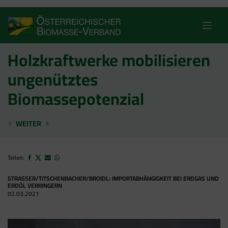
Skip
to
content
Holzkraftwerke mobilisieren
ungenütztes
Biomassepotenzial
DISKREDITIERUNG VON BIOMASSE IST FALSCHER WEG
BIOMASSE-VERBAND: MINISTERRATSBESCHL
WEITER
Teilen:
STRASSER/TITSCHENBACHER/BROIDL: IMPORTABHÄNGIGKEIT BEI ERDGAS UND
ERDÖL VERRINGERN
02.03.2021