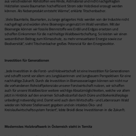
aus verschiedenen Rohstoffen wie Rinde, Astmaterial und nicht nachgefragten
Holzteilen sowie Baumarten hocheffizient Strom oder Holzdiesel erzeugt werden
können. Als Nebenprodukt entsteht Wärme“, erklärte Titschenbacher.
„Viele Baumteile, Baumarten, zu lange gelagertes Holz werden von der Industrie nicht
nachgefragt und würden ohne Bioenergie ungenutzt im Wald verrotten. Mit der
Bioenergie können wir fossile Brennstoffe wie Erdöl und Erdgas ersetzen und
schaffen Einkommen für die nachhaltige Waldbewirtschaftung. So leisten wir einen
wesentlichen Beitrag zum Klimaschutz, zu mehr erneuerbarer Energie sowie zur
Biodiversität“, sieht Titschenbacher großes Potenzial für den Energiesektor.
Investition für Generationen
„Jede Investition in die Forst- und Holzwirtschaft ist eine Investition für Generationen
und schafft somit vor allem uns Jungbäuerinnen und Jungbauern Perspektiven für eine
nachhaltige Zukunft. Durch die Investition in Biomasseanlagen können wir nicht nur
die vorhandenen Rohstoffpotenziale unserer Forstwirtschaft nutzen, wir schaffen
auch für unsere Waldbesitzer weitere wichtige Absatzmöglichkeiten, welche vor allem
jetzt in Hinblick auf den enormen Schadholzanfall durch Dürre und Borkenkäferplage
unbedingt notwendig sind. Damit wird auch dem Wirtschafts- und Lebensraum Wald
wieder ein höherer Stellenwert gegeben und ein intaktes Öko- und
Kreislaufwirtschaftssystem forciert“, lobte Broidl diese Investitionen in die Zukunft.
Modernstes Holzkraftwerk in Österreich steht in Ternitz