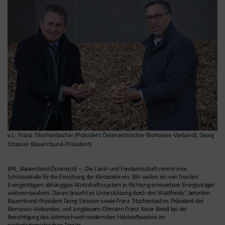
v.l.: Franz Titschenbacher (Präsident Österreichischer Biomasse-Verband), Georg
Strasser (Bauernbund-Präsident)
(PA_Bauernbund Österreich) – „
Die Land- und Forstwirtschaft nimmt eine
Schlüsselrolle für die Erreichung der Klimaziele ein. Wir wollen ein von fossilen
Energieträgern abhängiges Wirtschaftssystem in Richtung erneuerbare Energieträger
weiterentwickeln. Darum braucht es Unterstützung durch den Waldfonds“, betonten
Bauernbund-Präsident Georg Strasser sowie Franz Titschenbacher, Präsident des
Biomasse-Verbandes, und Jungbauern-Obmann Franz Xaver Broidl bei der
Besichtigung des österreichweit modernsten Holzkraftwerkes im
niederösterreichischen Ternitz.