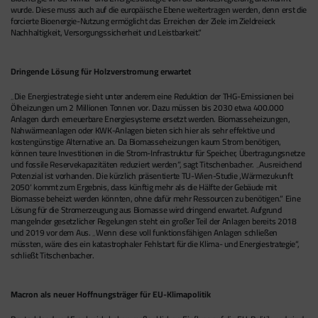
wurde. Diese muss auch auf die europäische Ebene weitertragen werden, denn erst die
forcierte Bioenergie-Nutzung ermöglicht das Erreichen der Ziele im Zieldreieck
Nachhaltigkeit, Versorgungssicherheit und Leistbarkeit.“
Dringende Lösung für Holzverstromung erwartet
„Die Energiestrategie sieht unter anderem eine Reduktion der THG-Emissionen bei
Ölheizungen um 2 Millionen Tonnen vor. Dazu müssen bis 2030 etwa 400.000
Anlagen durch erneuerbare Energiesysteme ersetzt werden. Biomasseheizungen,
Nahwärmeanlagen oder KWK-Anlagen bieten sich hier als sehr effektive und
kostengünstige Alternative an. Da Biomasseheizungen kaum Strom benötigen,
können teure Investitionen in die Strom-Infrastruktur für Speicher, Übertragungsnetze
und fossile Reservekapazitäten reduziert werden“, sagt Titschenbacher. „Ausreichend
Potenzial ist vorhanden. Die kürzlich präsentierte TU-Wien-Studie ‚Wärmezukunft
2050‘ kommt zum Ergebnis, dass künftig mehr als die Hälfte der Gebäude mit
Biomasse beheizt werden könnten, ohne dafür mehr Ressourcen zu benötigen.“ Eine
Lösung für die Stromerzeugung aus Biomasse wird dringend erwartet. Aufgrund
mangelnder gesetzlicher Regelungen steht ein großer Teil der Anlagen bereits 2018
und 2019 vor dem Aus. „Wenn diese voll funktionsfähigen Anlagen schließen
müssten, wäre dies ein katastrophaler Fehlstart für die Klima- und Energiestrategie“,
schließt Titschenbacher.
Macron als neuer Hoffnungsträger für EU-Klimapolitik