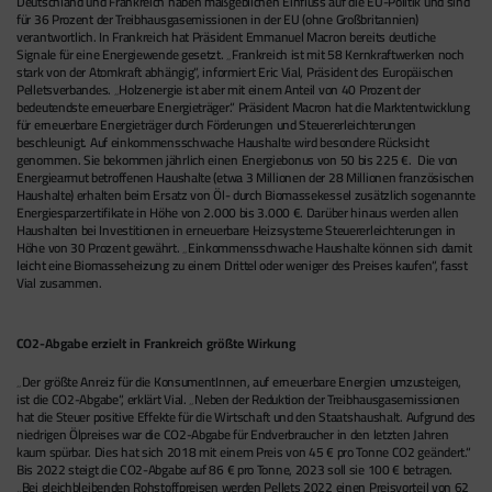
Deutschland und Frankreich haben maßgeblichen Einfluss auf die EU-Politik und sind
für 36 Prozent der Treibhausgasemissionen in der EU (ohne Großbritannien)
verantwortlich. In Frankreich hat Präsident Emmanuel Macron bereits deutliche
Signale für eine Energiewende gesetzt. „Frankreich ist mit 58 Kernkraftwerken noch
stark von der Atomkraft abhängig“, informiert Eric Vial, Präsident des Europäischen
Pelletsverbandes. „Holzenergie ist aber mit einem Anteil von 40 Prozent der
bedeutendste erneuerbare Energieträger.“ Präsident Macron hat die Marktentwicklung
für erneuerbare Energieträger durch Förderungen und Steuererleichterungen
beschleunigt. Auf einkommensschwache Haushalte wird besondere Rücksicht
genommen. Sie bekommen jährlich einen Energiebonus von 50 bis 225 €. Die von
Energiearmut betroffenen Haushalte (etwa 3 Millionen der 28 Millionen französischen
Haushalte) erhalten beim Ersatz von Öl- durch Biomassekessel zusätzlich sogenannte
Energiesparzertifikate in Höhe von 2.000 bis 3.000 €. Darüber hinaus werden allen
Haushalten bei Investitionen in erneuerbare Heizsysteme Steuererleichterungen in
Höhe von 30 Prozent gewährt. „Einkommensschwache Haushalte können sich damit
leicht eine Biomasseheizung zu einem Drittel oder weniger des Preises kaufen“, fasst
Vial zusammen.
CO2-Abgabe erzielt in Frankreich größte Wirkung
„Der größte Anreiz für die KonsumentInnen, auf erneuerbare Energien umzusteigen,
ist die CO2-Abgabe“, erklärt Vial. „Neben der Reduktion der Treibhausgasemissionen
hat die Steuer positive Effekte für die Wirtschaft und den Staatshaushalt. Aufgrund des
niedrigen Ölpreises war die CO2-Abgabe für Endverbraucher in den letzten Jahren
kaum spürbar. Dies hat sich 2018 mit einem Preis von 45 € pro Tonne CO2 geändert.“
Bis 2022 steigt die CO2-Abgabe auf 86 € pro Tonne, 2023 soll sie 100 € betragen.
„Bei gleichbleibenden Rohstoffpreisen werden Pellets 2022 einen Preisvorteil von 62