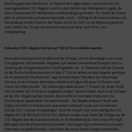
Prozent gegenüber Heizöl bzw. 44 Prozent bei Erdgas haben“, analysiert Vial. Die
zweckgebundene CO2-Abgabe kommt zu drei Vierteln den Arbeitgebern zugute, die
einen Steuervorteil für Wettbewerb und Beschäftigung erhalten. Ein Viertel der Steuer
geht an einkommensschwache Haushalte zurück. „Wichtig ist die Kommunikation der
Verwendung und des Nutzens der Steuer, damit sie nicht nur als Belastung gesehen
wird“, erklärt Vial. Die genaue Bezeichnung lautet daher auch Klima- und
Energiebeitrag.
Schweizer CO2-Abgabe könnte auf 180 €/Tonne erhöht werden
Besonders interessant ist ein Blick auf die Schweiz, wo mit Jahresbeginn ein neues
Energiegesetz mit konkreten Vorgaben zum Ausbau erneuerbarer Energien und zur
Senkung des Energieverbrauchs in Kraft getreten ist. „In Österreich und der Schweiz
ist die Durchschnittstemperatur mit plus 2°Celsius bereits um das doppelte gestiegen
als im weltweiten Durchschnitt“, sagt Konrad Imbach, Präsident der Holzenergie
Schweiz. In der Schweiz dominieren Heizöl und Erdgas mit etwa 70 Prozent noch
immer den Wärmemarkt. „Die Holzenergie deckt derzeit 11 Prozent ab, dieser Anteil
könnte jedoch auf 25 Prozent ausgebaut werden“, betont Imbach. Auch in der Schweiz
ist die CO2-Abgabe auf alle fossilen Brennstoffe ein zentrales Instrument zur
Erreichung der gesetzlichen Klimaschutzziele. „Die Abgabe verteuert Heizöl oder
Erdgas und setzt so Anreize zum sparsamen Verbrauch sowie zum vermehrten
Einsatz CO2-neutraler Energieträger“, berichtet Imbach. Seit heuer beträgt die CO2-
Abgabe 96 CHF (83 €) pro Tonne CO2. Jährlich werden zwei Drittel der Erträge aus der
CO2-Abgabe über die Sozialversicherer an die Bevölkerung (in Form eines Pro-Kopf-
Beitrages) und die Wirtschaft zurückverteilt. Dies begünstigt einkommensschwache
Haushalte und große Familien. Haushalte, die wenig fossile Energie verbrauchen,