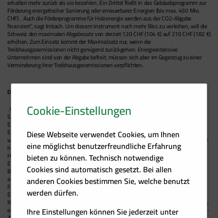
erhalten mehr zurück als sie bezahlen. Ein Drittel fließt in das Gebäudeprogramm zur
Förderung energetischer Sanierung oder erneuerbarer Energien (bis max. 450 Mio.
CHF). „Auch die Förderprogramme für Holzenergie werden aus der CO2-Abgabe
finanziert“, sagt Imbach. Um diesem Instrument noch mehr Biss zu verleihen, will die
Schweiz den maximalen Abgabesatz von derzeit 120 CHF (104 €) auf 210 CHF (182 €)
erhöhen. Zum Einsatz kommt der Maximalsatz nur, wenn die
Treibhausgasemissionen nicht genügend zurückgehen. Energieintensive
Unternehmen sind von der Abgabe befreit, müssen sich aber im Gegenzug zu einer
Verminderung ihrer Treibhausgasemissionen verpflichten.
Deutschland stark auf Stromwende fokussiert
Cookie-Einstellungen
„Deutschland wird sein Treibhausgasziel für 2020 verfehlen“, erklärt Thomas
Siegmund, stv. Geschäftsführer des deutschen Bundesverbandes Bioenergie. „Die
Energiewende in Deutschland ist eine reine Stromwende, dabei fällt die Hälfte des
Energieverbrauchs auf den Wärmemarkt. Hier herrscht Stillstand, wobei es einfach
Diese Webseite verwendet Cookies, um Ihnen
wäre, mehr biogene Wärme in den Markt zu bringen. Vor allem Industrie und Gewerbe
eine möglichst benutzerfreundliche Erfahrung
haben einen enormen Bedarf an Raumwärme und Prozessenergie. Insbesondere im
Hochtemperatursegment stehen neben biogenen Energieträgern keine anderen
bieten zu können. Technisch notwendige
Erneuerbaren zu wirtschaftlichen Konditionen zur Verfügung.“ Die deutsche
Cookies sind automatisch gesetzt. Bei allen
Bundesregierung strebt einen Anteil von 65 Prozent erneuerbarer Energien bis 2030
an. Deutschland möchte bis 2022 aus der Atomkraft aussteigen und lehnt EU-
anderen Cookies bestimmen Sie, welche benutzt
Förderungen für neue Atomkraftwerke ab. Ein weiteres Ziel ist die Halbierung des
werden dürfen.
Energieverbrauchs bis 2050. Zudem will die Regierung einen Plan zur schrittweisen
Reduzierung der Kohleverstromung, die über 40 Prozent des Strommarktes ausmacht,
Ihre Einstellungen können Sie jederzeit unter
erarbeiten. „Der Klimaschutz drängt, wir brauchen heute Lösungen um das 2°Celsius-
Ziel einhalten zu können, nicht morgen oder übermorgen. Kein anderer Energieträger