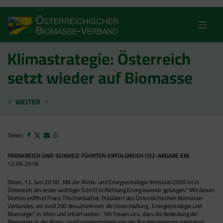
Skip
to
content
Klimastrategie: Österreich
setzt wieder auf Biomasse
PRESSEARCHIV 2018
STEIRISCHE ENERGIEWENDE NUR MIT BIOM
WEITER
Teilen:
FRANKREICH UND SCHWEIZ FÜHRTEN ERFOLGREICH CO2-ABGABE EIN
12.06.2018
(Wien, 12. Juni 2018) „Mit der Klima- und Energiestrategie #mission2030 ist in
Österreich ein erster wichtiger Schritt in Richtung Energiewende gelungen.“ Mit diesen
Worten eröffnet Franz Titschenbacher, Präsident des Österreichischen Biomasse-
Verbandes, vor rund 200 BesucherInnen die Veranstaltung „Energiestrategie und
Bioenergie“ in Wien und erklärt weiter: „Wir freuen uns, dass die Bedeutung der
Bioenergie in der Klima- und Energiestrategie von der Bundesregierung anerkannt