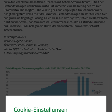
auf aktuellem Niveau. Im mittleren Szenario mit hohem Stromverbrauch, Erhalt der
Bestandesanlagen und hohem Ausbau ist immerhin eine Halbierung des fossilen
Stromverbrauchs möglich. „Die Wirkung des nun vorgelegten Maßnahmenpakets
hängt maßgeblich vom Erhalt der Biomasse-Bestandesanlagen ab. Wir brauchen hier
dringend eine tragfähige Lösung. Fallen diese aus dem System, fehlen die Kapazitäten
nicht nur im Strom-, sondern auch im Fernwärmebereich. Aktuell stellt die Abwärme
aus Biomasse-KWK-Anlagen ein Drittel der erneuerbaren Fernwärme“, schließt
Titschenbacher.
Rückfragehinweis:
Antonio Fuljetic-Kristan,
Österreichischer Biomasse-Verband,
Tel: +43 (0)1 533 07 97 – 31, 0660 85 56 804;
E-Mail: fuljetic@biomasseverband.at
Cookie-Einstellungen