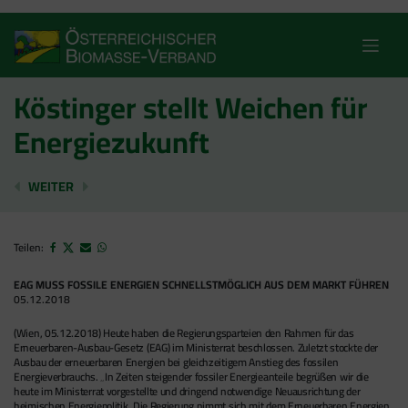
Skip
to
content
Köstinger stellt Weichen für
Energiezukunft
ALARMIERENDER RÜCKSCHLAG FÜR DIE ENERGIEWEN
WÄHREND KOHLEKRAFTWERKE LAUFEN DRO
WEITER
Teilen:
EAG MUSS FOSSILE ENERGIEN SCHNELLSTMÖGLICH AUS DEM MARKT FÜHREN
05.12.2018
(Wien, 05.12.2018) Heute haben die Regierungsparteien den Rahmen für das
Erneuerbaren-Ausbau-Gesetz (EAG) im Ministerrat beschlossen. Zuletzt stockte der
Ausbau der erneuerbaren Energien bei gleichzeitigem Anstieg des fossilen
Energieverbrauchs. „In Zeiten steigender fossiler Energieanteile begrüßen wir die
heute im Ministerrat vorgestellte und dringend notwendige Neuausrichtung der
heimischen Energiepolitik. Die Regierung nimmt sich mit dem Erneuerbaren Energien