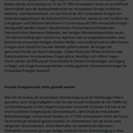
Ausbau Gesetz einen Ausbau von 22 bis 27 TWh erneuerbaren Strom vor und definiert
damit indirekt auch die Ausbauerfordernisse von erneuerbarer Energie im Wärme-,
Verkehrs- und Industriebereich. Um das Ziel 45 bis 50 % erneuerbare Energien am
Gesamtenergieverbrauch der #mission2030 zu erreichen, werden je nach Ambition bei
Energiespar- und Effizienzmaßnahmen in Summe etwa 60 TWh erneuerbare Energie
bereitgestellt werden müssen“, bewertet Franz Titschenbacher, Präsident des
Österreichischen Biomasse-Verbandes, den heutigen Ministerratsbeschluss positiv.
„Die Rahmenbedingungen müssen nun legistisch aber so ausgestaltet werden, dass
bestehende erneuerbare Anlagen erhalten bleiben, neue realisiert und vor allem fossile
Energien auch tatsächlich aus den Märkten geführt werden. Bei einigen der
genannten Punkte wie Ausschreibungen, Golden Plating bei Effizienzkriterien oder
Quotensystemen für erneuerbares Erdgas gibt es allerdings noch offene Fragen.
Positiv werden die Öffnung der Strommärkte für Gemeinschaftsanlagen, der Zugang
zu Regel- und Ausgleichsenergiemärkten und die geplanten Steuererleichterungen für
Erneuerbare Energien bewertet.“
Fossiler Energieeinsatz sollte gesenkt werden
Wie sich der Ausbau der erneuerbaren Stromerzeugung auf die Treibhausgas-Bilanz
auswirken wird, hängt maßgeblich vom Einsatz fossiler Kraftwerke ab. Der ÖBMV hat
zur Darstellung drei im EAG mögliche Szenarien entwickelt. Im besten Fall könnte bei
einer nur leichten Steigerung des Stromverbrauchs, dem Erhalt der erneuerbaren
Bestandesanlagen und bei einem Ausbau von 27 TWh erneuerbarem Strom der fossile
Stromverbrauch drastisch gesenkt werden. Im schlechtesten Fall, bei einem stark
steigenden Stromverbrauch, einem Abschalten von bestehenden Biomasse-
Kraftwerken und einem geringen Ausbau, bleibt die fossile Stromerzeugung in etwa