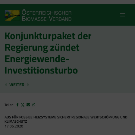
Skip
to
content
Konjunkturpaket der
Regierung zündet
Energiewende-
Investitionsturbo
BIOMASSE-VERBAND BEGRÜSST FORSTPAKET DER BU
KLIMASCHUTZ IN DER LANDWIRTSCHAFT – 
WEITER
Teilen:
AUS FÜR FOSSILE HEIZSYSTEME SICHERT REGIONALE WERTSCHÖPFUNG UND
KLIMASCHUTZ
17.06.2020