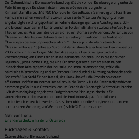
Der Österreichische Biomasse-Verband begrüßt die von der Bundesregierung unter der
Federführung von Bundesministerin Leonore Gewessler vorgestellte
Klimaschutzmilliarde. „Mit 750 Mio. Euro für Kesseltausch, Sanierung und fossilfreie
Fernwärme stehen wesentliche zukunftsweisende Mittel zur Verfügung, um die
angekündigten ordnungspolitischen Rahmenbedingungen zum Ausstieg aus Erdöl-
und Erdgasheizungen mit kontinuierlichen Fördermaßnahmen zu begleiten“, so Franz
Titschenbacher, Präsident des Österreichischen Biomasse-Verbandes. Der Einbau von
Ölkesseln im Neubau wurde bereits seit Jahresbeginn verboten. Das Verbot von
Ölheizungen bei Heizungswechsel ab 2021, der verpflichtende Austausch von
Ölkesseln älter als 25 Jahre ab 2025 und der Austausch aller fossilen Heiz-Kessel bis
2035 sollen in Kürze folgen. Mit dem Ausstieg aus Heizöl verlagert sich die
Wertschöpfung von Ölkonzernen in die heimische Industrie und in die ländlichen
Regionen. „Jede Holzheizung, die eine Ölheizung ersetzt, sichert einen halben
inländischen Arbeitsplatz in der Industrie und Installationsbranche, stärkt die
heimische Wertschöpfung und schützt das Klima durch die Nutzung nachwachsender
Rohstoffe.“ Der Stahl für den Kessel, das Know-how für die Produktion extrem
effizienter und feinstaubarmer Kessel sowie die Technik für die Brennstoffproduktion
stammen großteils aus Österreich, das im Bereich der Bioenergie Weltmarktführer ist.
„Mit dem mehrjährig angelegten Budget herrscht Planungssicherheit für
Unternehmen und Konsumenten, und die Produktionskapazitäten können
kontinuierlich entwickelt werden. Das sichert nicht nur die Energiewende, sondern
auch unseren Vorsprung am Weltmarkt“, schließt Titschenbacher.
Mehr zum Thema:
Eine Klimaschutzmilliarde für Österreich
Rückfragen & Kontakt:
Österreichischer Biomasse-Verband