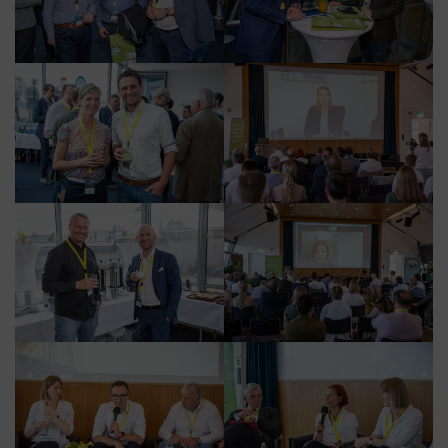
Google Tag Manager
Der Google Tag Manager setzt keine Cookies
(im leeren Zustand). Der Tag Manager ist nur
ein "Container", über den Sie u.a. verschiedene
Tracking- und Remarketing-Codes gebündelt
einbauen können. Wenn Sie beispielsweise
Google Analytics über den Tag Manager
einbinden, werden Cookies gesetzt. Diese
Cookies stammen aber von Google Analytics
und nicht vom Tag Manager selbst.