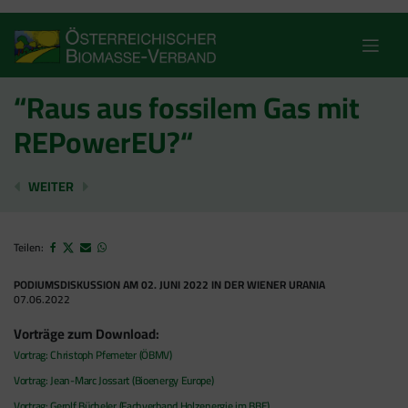
Skip
to
content
“Raus aus fossilem Gas mit
REPowerEU?“
EU-KOMMISSION OHNE PLAN FÜR BIOENERGIE
EU-REGIONALAUSSCHUSS SPRICHT SICH F
WEITER
Teilen:
PODIUMSDISKUSSION AM 02. JUNI 2022 IN DER WIENER URANIA
07.06.2022
Vorträge zum Download:
Vortrag: Christoph Pfemeter (ÖBMV)
Vortrag: Jean-Marc Jossart (Bio
energy Europe)
Vort
rag: Gerolf Bücheler (Fachverband Holzenergie im BBE)