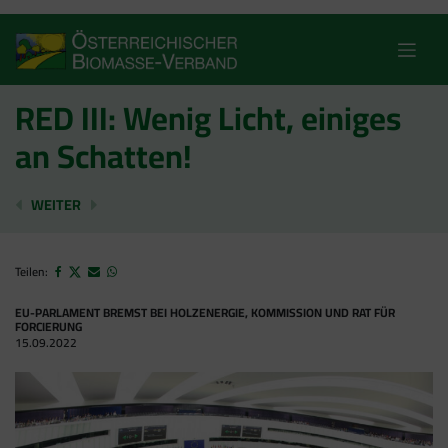
Skip
to
content
RED III: Wenig Licht, einiges
an Schatten!
EU-KOMPROMISS: ENERGIEHOLZAUSBAU MUSS ALS 
STEIRISCHE ENERGIEWENDE GELINGT NUR M
WEITER
Teilen:
EU-PARLAMENT BREMST BEI HOLZENERGIE, KOMMISSION UND RAT FÜR
FORCIERUNG
15.09.2022