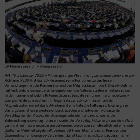
EP Plenary session – Voting session
(PA, 15. September 2022) –
Mit der gestrigen Abstimmung zur Erneuerbaren-Energie-
Richtlinie (REDIII) hat das EU-Parlament seine Positionen zu den finalen
Verhandlungen mit der Kommission und den Mitgliedstaaten fixiert. Diese Richtlinie
legt fest, welche erneuerbaren Energieformen die Nationalstaaten einsetzen sowie
fördern dürfen und welche Kriterien dabei zu beachten sind, um ihre Erneuerbaren-
Energien-Ziele zu erreichen. „Im Gegensatz zur EU-Kommission und den
Mitgliedstaaten nimmt das EU-Parlament eine kritische Haltung zur Bioenergie ein.
Das Ergebnis ist ein praxisferner, bürokratischer und teilweise inkonsistenter
Vorschlag, der den Ausbau der Bioenergie behindern und nicht, wie für die
Zielerreichung notwendig, forcieren würde. Der Vorschlag, Holzenergie aus dem Wald
gar nicht mehr als erneuerbar anzuerkennen, wurde aber schlußendlich mit einer sehr
deutlichen Mehrheit abgelehnt“, verdeutlicht Franz Titschenbacher, Präsident des
Österreichischen Biomasse-Verbandes. „Es ist kaum nachvollziehbar, dass man im