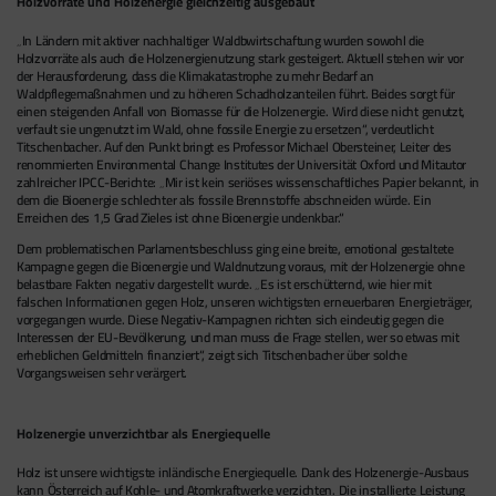
Holzvorräte und Holzenergie gleichzeitig ausgebaut
„In Ländern mit aktiver nachhaltiger Waldbwirtschaftung wurden sowohl die
Holzvorräte als auch die Holzenergienutzung stark gesteigert. Aktuell stehen wir vor
der Herausforderung, dass die Klimakatastrophe zu mehr Bedarf an
Waldpflegemaßnahmen und zu höheren Schadholzanteilen führt. Beides sorgt für
einen steigenden Anfall von Biomasse für die Holzenergie. Wird diese nicht genutzt,
verfault sie ungenutzt im Wald, ohne fossile Energie zu ersetzen“, verdeutlicht
Titschenbacher. Auf den Punkt bringt es Professor Michael Obersteiner, Leiter des
renommierten Environmental Change Institutes der Universität Oxford und Mitautor
zahlreicher IPCC-Berichte: „Mir ist kein seriöses wissenschaftliches Papier bekannt, in
dem die Bioenergie schlechter als fossile Brennstoffe abschneiden würde. Ein
Erreichen des 1,5 Grad Zieles ist ohne Bioenergie undenkbar.“
Dem problematischen Parlamentsbeschluss ging eine breite, emotional gestaltete
Kampagne gegen die Bioenergie und Waldnutzung voraus, mit der Holzenergie ohne
belastbare Fakten negativ dargestellt wurde. „Es ist erschütternd, wie hier mit
falschen Informationen gegen Holz, unseren wichtigsten erneuerbaren Energieträger,
vorgegangen wurde. Diese Negativ-Kampagnen richten sich eindeutig gegen die
Interessen der EU-Bevölkerung, und man muss die Frage stellen, wer so etwas mit
erheblichen Geldmitteln finanziert“, zeigt sich Titschenbacher über solche
Vorgangsweisen sehr verärgert.
Holzenergie unverzichtbar als Energiequelle
Holz ist unsere wichtigste inländische Energiequelle. Dank des Holzenergie-Ausbaus
kann Österreich auf Kohle- und Atomkraftwerke verzichten. Die installierte Leistung