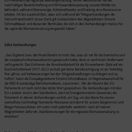
EU-Parlament die regionale Bioenergienutzung, die ein wesentlicher Teil der
nachhaltigen Bewirtschaftung und Klimawandelanpassung unserer Wälder ist,
behindert, während Atomenergie, Kohlekraftwerke und Fracking eine Renaissance
erleben. Ich bin zuversichtlich, dass sich während der Trilogverhandlungen die
Vernunft durchsetzt. Unser Dank gilt insbesondere den Abgeordneten Simone
Schmiedtbauer und Alexander Bernhuber, die sich in den Verhandlungen massiv für
die regionale Biomassenutzung eingesetzt haben.“
Zähe Verhandlungen
„Das Ergebnis bzw. der finale Bericht ist nicht das, was ich mir für die heimische und
die europäische Biomassebranche gewünscht hätte, denn er wird ihrem Stellenwert
nicht gerecht. Das Einfrieren der Anrechenbarkeit für die Erneuerbaren-Ziele auf ein
Durchschnittslevel 2017-2022 anstatt gar keine Berücksichtigung ist ein Teilerfolg.
Nun gilt es, auf Verbesserungen bei den Trilogverhandlungen zu drängen und zu
hoffen“, fasst die Europabgeordnete Simone Schmidtbauer, im Regionalausschuß für
die RED III zuständige Berichterstatterin, zusammen. „Mit der Absicht des EU-
Parlaments ist noch nicht das letzte Wort gesprochen. Die Verhandlungen mit den
EU-Ländern sind in den Startlöchern. Jetzt ist Energieministerin Gewessler, die
Österreich in diesen Verhandlungen vertritt, am Zug, um das Beste für unsere
wertvollste nachhaltige heimische Ressource und damit für unsere Bürgerinnen und
Bürger herauszuholen. Ich setze mich jedenfalls weiterhin nach all meinen
Möglichkeiten dafür ein, Nachbesserungen für die regionale Biomassenutzung zu
erreichen.“