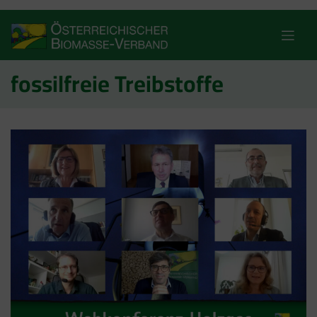
Skip
to
content
fossilfreie Treibstoffe