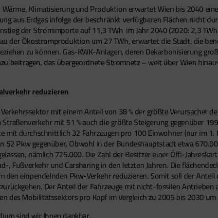
s, Wärme, Klimatisierung und Produktion erwartet Wien bis 2040 ein
ung aus Erdgas infolge der beschränkt verfügbaren Flächen nicht d
stieg der Stromimporte auf 11,3 TWh im Jahr 2040 (2020: 2,3 TWh) 
au der Ökostromproduktion um 27 TWh, erwartet die Stadt, die be
beziehen zu können. Gas-KWK-Anlagen, deren Dekarbonisierung groß
zu beitragen, das übergeordnete Stromnetz – weit über Wien hinaus 
ualverkehr reduzieren
r Verkehrssektor mit einem Anteil von 38 % der größte Verursacher 
m Straßenverkehr mit 51 % auch die größte Steigerung gegenüber 19
te mit durchschnittlich 32 Fahrzeugen pro 100 Einwohner (nur im 1.
von 52 Pkw gegenüber. Obwohl in der Bundeshauptstadt etwa 670.000
ssen, nämlich 725.000. Die Zahl der Besitzer einer Öffi-Jahreskarte 
 Rad-, Fußverkehr und Carsharing in den letzten Jahren. Die flächend
lem den einpendelnden Pkw-Verkehr reduzieren. Somit soll der Anteil 
zurückgehen. Der Anteil der Fahrzeuge mit nicht-fossilen Antrieben 
en des Mobilitätssektors pro Kopf im Vergleich zu 2005 bis 2030 um
dium sind wir Ihnen dankbar.