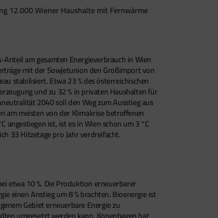
tung 12.000 Wiener Haushalte mit Fernwärme
as-Anteil am gesamten Energieverbrauch in Wien
Verträge mit der Sowjetunion den Großimport von
u stabilisiert. Etwa 23 % des österreichischen
erzeugung und zu 32 % in privaten Haushalten für
eutralität 2040 soll den Weg zum Ausstieg aus
en am meisten von der Klimakrise betroffenen
 angestiegen ist, ist es in Wien schon um 3 °C
ch 33 Hitzetage pro Jahr verdreifacht.
bei etwa 10 %. Die Produktion erneuerbarer
e einen Anstieg um 8 % brachten. Bioenergie ist
 eigenem Gebiet erneuerbare Energie zu
städten umgesetzt werden kann. Kopenhagen hat