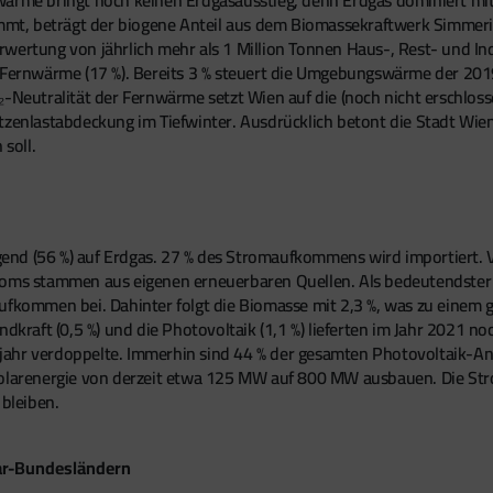
t, beträgt der biogene Anteil aus dem Biomassekraftwerk Simmeri
rwertung von jährlich mehr als 1 Million Tonnen Haus-, Rest- und I
r Fernwärme (17 %). Bereits 3 % steuert die Umgebungswärme der 20
O₂-Neutralität der Fernwärme setzt Wien auf die (noch nicht ersch
tzenlastabdeckung im Tiefwinter. Ausdrücklich betont die Stadt Wie
soll.
nd (56 %) auf Erdgas. 27 % des Stromaufkommens wird importiert. V
troms stammen aus eigenen erneuerbaren Quellen. Als bedeutendster
ommen bei. Dahinter folgt die Biomasse mit 2,3 %, was zu einem 
indkraft (0,5 %) und die Photovoltaik (1,1 %) lieferten im Jahr 202
jahr verdoppelte. Immerhin sind 44 % der gesamten Photovoltaik-A
 Solarenergie von derzeit etwa 125 MW auf 800 MW ausbauen. Die St
bleiben.
ar-Bundesländern