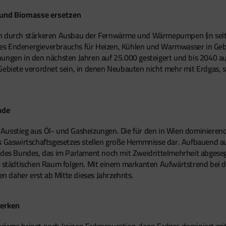
nd Biomasse ersetzen
ch durch stärkeren Ausbau der Fernwärme und Wärmepumpen (in selt
s Endenergieverbrauchs für Heizen, Kühlen und Warmwasser in Gebäu
nungen in den nächsten Jahren auf 25.000 gesteigert und bis 2040 a
-Gebiete verordnet sein, in denen Neubauten nicht mehr mit Erdgas, 
nde
 Ausstieg aus Öl- und Gasheizungen. Die für den in Wien dominier
Gaswirtschaftsgesetzes stellen große Hemmnisse dar. Aufbauend a
s Bundes, das im Parlament noch mit Zweidrittelmehrheit abgeseg
n, städtischen Raum folgen. Mit einem markanten Aufwärtstrend bei
 daher erst ab Mitte dieses Jahrzehnts.
werken
nwärme bringt noch keinen Erdgasausstieg, denn Erdgas dominiert m