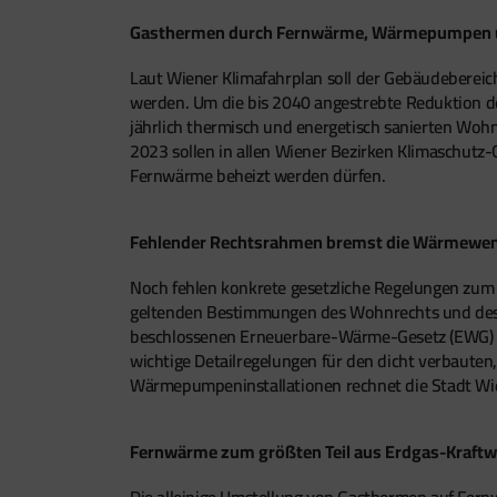
Gasthermen durch Fernwärme, Wärmepumpen u
Laut Wiener Klimafahrplan soll der Gebäudeberei
werden. Um die bis 2040 angestrebte Reduktion de
jährlich thermisch und energetisch sanierten Woh
2023 sollen in allen Wiener Bezirken Klimaschutz
Fernwärme beheizt werden dürfen.
Fehlender Rechtsrahmen bremst die Wärmewe
Noch fehlen konkrete gesetzliche Regelungen zum
geltenden Bestimmungen des Wohnrechts und des 
beschlossenen Erneuerbare-Wärme-Gesetz (EWG) de
wichtige Detailregelungen für den dicht verbaute
Wärmepumpeninstallationen rechnet die Stadt Wien
Fernwärme zum größten Teil aus Erdgas-Kraft
Die alleinige Umstellung von Gasthermen auf Fer