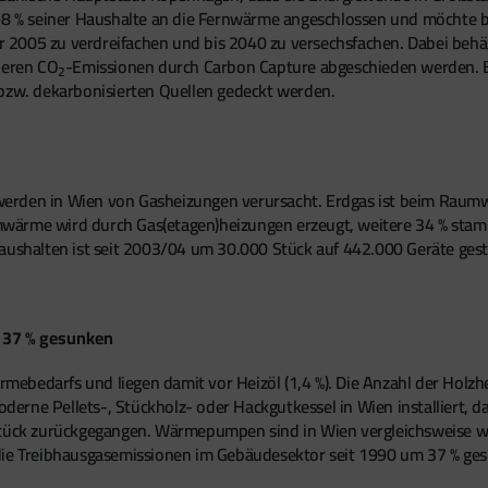
98 % seiner Haushalte an die Fernwärme angeschlossen und möchte be
005 zu verdreifachen und bis 2040 zu versechsfachen. Dabei behält d
deren CO
-Emissionen durch Carbon Capture abgeschieden werden. B
2
 bzw. dekarbonisierten Quellen gedeckt werden.
erden in Wien von Gasheizungen verursacht. Erdgas ist beim Raum
mwärme wird durch Gas(etagen)heizungen erzeugt, weitere 34 % sta
Haushalten ist seit 2003/04 um 30.000 Stück auf 442.000 Geräte ges
 37 % gesunken
bedarfs und liegen damit vor Heizöl (1,4 %). Die Anzahl der Holzhei
rne Pellets-, Stückholz- oder Hackgutkessel in Wien installiert, das
Stück zurückgegangen. Wärmepumpen sind in Wien vergleichsweise we
 die Treibhausgasemissionen im Gebäudesektor seit 1990 um 37 % ge