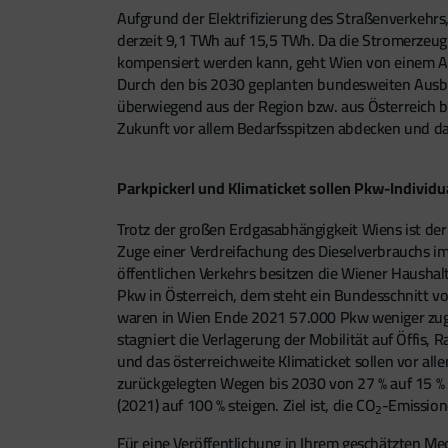
Aufgrund der Elektrifizierung des Straßenverkehr
derzeit 9,1 TWh auf 15,5 TWh. Da die Stromerzeug
kompensiert werden kann, geht Wien von einem An
Durch den bis 2030 geplanten bundesweiten Ausb
überwiegend aus der Region bzw. aus Österreich 
Zukunft vor allem Bedarfsspitzen abdecken und da
Parkpickerl und Klimaticket sollen Pkw-Individ
Trotz der großen Erdgasabhängigkeit Wiens ist de
Zuge einer Verdreifachung des Dieselverbrauchs i
öffentlichen Verkehrs besitzen die Wiener Haushal
Pkw in Österreich, dem steht ein Bundesschnitt 
waren in Wien Ende 2021 57.000 Pkw weniger zugela
stagniert die Verlagerung der Mobilität auf Öffis,
und das österreichweite Klimaticket sollen vor al
zurückgelegten Wegen bis 2030 von 27 % auf 15 % 
(2021) auf 100 % steigen. Ziel ist, die CO
-Emission
2
Für eine Veröffentlichung in Ihrem geschätzten Me