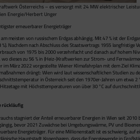
aftwerk Österreichs – es versorgt mit 24 MW elektrischer Leis
ien Energie/Herbert Unger
tigster erneuerbarer Energieträger
n am meisten von russischem Erdgas abhängig. Mit 47 % ist der Erdg
3 %). Nachdem nach Abschluss des Staatsvertrags 1955 langfristige 
erbrauch von 1975 bis 2000 verzehnfacht und danach auf hohem Nivea
, wo dieses zu 56 % in (Heiz-)Kraftwerken zur Strom- und Fernwärme
 März 2022 vorgestellte Wiener Klimafahrplan mit dem Ziel Kliman
tzmaßnahmen drängt: Wien wird laut wissenschaftlichen Studien zu d
hnittstemperatur in Österreich seit den 1970er-Jahren um etwa 2 °C
r Hitzetage mit Höchsttemperaturen von über 30 °C auf durchschnittli
e rückläufig
auchs stagniert der Anteil erneuerbarer Energien in Wien seit 2010 
ckgängig, bevor 2021 Zuwächse bei Umgebungswärme, PV und Bioenergi
uerbare Energieträger. Für eine Millionenstadt ist es schwierig, auf
die dänische Hauptstadt Kopenhagen, dass die Energiewende in Groß