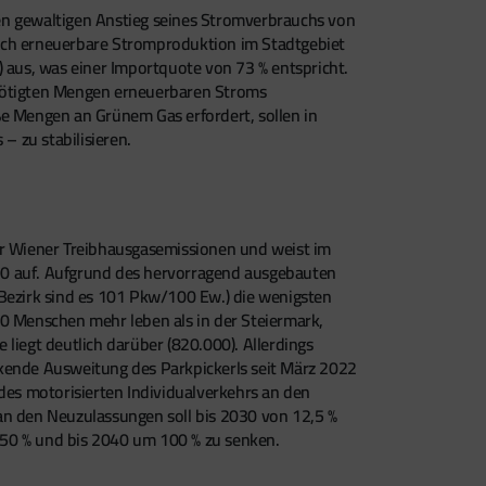
en gewaltigen Anstieg seines Stromverbrauchs von
urch erneuerbare Stromproduktion im Stadtgebiet
aus, was einer Importquote von 73 % entspricht.
nötigten Mengen erneuerbaren Stroms
e Mengen an Grünem Gas erfordert, sollen in
– zu stabilisieren.
der Wiener Treibhausgasemissionen und weist im
90 auf. Aufgrund des hervorragend ausgebauten
 Bezirk sind es 101 Pkw/100 Ew.) die wenigsten
 Menschen mehr leben als in der Steiermark,
liegt deutlich darüber (820.000). Allerdings
eckende Ausweitung des Parkpickerls seit März 2022
des motorisierten Individualverkehrs an den
an den Neuzulassungen soll bis 2030 von 12,5 %
 50 % und bis 2040 um 100 % zu senken.