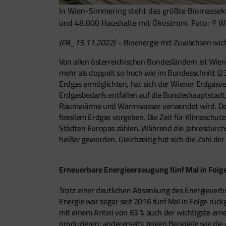
In Wien-Simmering steht das größte Biomassekr
und 48.000 Haushalte mit Ökostrom. Foto: © W
(PA_15.11.2022)
– Bioenergie mit Zuwächsen wich
Von allen österreichischen Bundesländern ist Wie
mehr als doppelt so hoch wie im Bundesschnitt (2
Erdgas ermöglichten, hat sich der Wiener Erdgasv
Erdgasbedarfs entfallen auf die Bundeshauptstadt
Raumwärme und Warmwasser verwendet wird. Der im
fossilem Erdgas vorgeben. Die Zeit für Klimaschu
Städten Europas zählen. Während die Jahresdurchsc
heißer geworden. Gleichzeitig hat sich die Zahl de
Erneuerbare Energieerzeug
u
ng fünf Mal in Folg
Trotz einer deutlichen Absenkung des Energieverbr
Energie war sogar seit 2016 fünf Mal in Folge rü
mit einem Anteil von 63 % auch der wichtigste erne
produzieren; andererseits zeigen Beispiele wie 