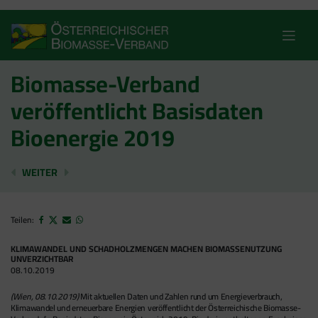
Skip
to
content
Biomasse-Verband
veröffentlicht Basisdaten
Bioenergie 2019
ÖBMV BEGRÜSST ALL-PARTEIEN-EINIGUNG ZU HOLZK
DAS WAR DER HEIZWERKE-BETREIBERTAG 2
WEITER
Teilen:
KLIMAWANDEL UND SCHADHOLZMENGEN MACHEN BIOMASSENUTZUNG
UNVERZICHTBAR
08.10.2019
(Wien, 08.10.2019)
Mit aktuellen Daten und Zahlen rund um Energieverbrauch,
Klimawandel und erneuerbare Energien veröffentlicht der Österreichische Biomasse-