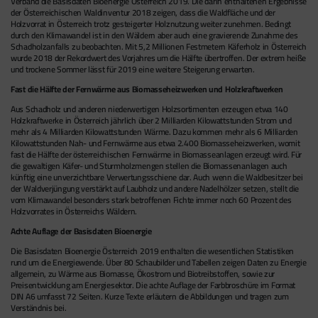
Verband die Basisdaten Bioenergie Österreich 2019. Die darin enthaltenen Ergebnisse
der Österreichischen Waldinventur 2018 zeigen, dass die Waldfläche und der
Holzvorrat in Österreich trotz gesteigerter Holznutzung weiter zunehmen. Bedingt
durch den Klimawandel ist in den Wäldern aber auch eine gravierende Zunahme des
Schadholzanfalls zu beobachten. Mit 5,2 Millionen Festmetern Käferholz in Österreich
wurde 2018 der Rekordwert des Vorjahres um die Hälfte übertroffen. Der extrem heiße
und trockene Sommer lässt für 2019 eine weitere Steigerung erwarten.
Fast die Hälfte der Fernwärme aus Biomasseheizwerken und Holzkraftwerken
Aus Schadholz und anderen niederwertigen Holzsortimenten erzeugen etwa 140
Holzkraftwerke in Österreich jährlich über 2 Milliarden Kilowattstunden Strom und
mehr als 4 Milliarden Kilowattstunden Wärme. Dazu kommen mehr als 6 Milliarden
Kilowattstunden Nah- und Fernwärme aus etwa 2.400 Biomasseheizwerken, womit
fast die Hälfte der österreichischen Fernwärme in Biomasseanlagen erzeugt wird. Für
die gewaltigen Käfer- und Sturmholzmengen stellen die Biomassenanlagen auch
künftig eine unverzichtbare Verwertungsschiene dar. Auch wenn die Waldbesitzer bei
der Waldverjüngung verstärkt auf Laubholz und andere Nadelhölzer setzen, stellt die
vom Klimawandel besonders stark betroffenen Fichte immer noch 60 Prozent des
Holzvorrates in Österreichs Wäldern.
Achte Auflage der Basisdaten Bioenergie
Die Basisdaten Bioenergie Österreich 2019 enthalten die wesentlichen Statistiken
rund um die Energiewende. Über 80 Schaubilder und Tabellen zeigen Daten zu Energie
allgemein, zu Wärme aus Biomasse, Ökostrom und Biotreibstoffen, sowie zur
Preisentwicklung am Energiesektor. Die achte Auflage der Farbbroschüre im Format
DIN A6 umfasst 72 Seiten. Kurze Texte erläutern die Abbildungen und tragen zum
Verständnis bei.