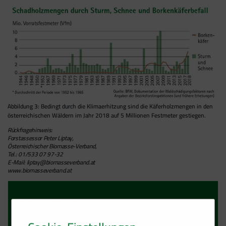
Abbildung 3: Bedingt durch die Klimaerhitzung sind die Käferholzmengen in den
österreichischen Wäldern im Jahr 2018 auf 5 Millionen Festmeter gestiegen.
Rückfragehinweis:
Forstassessor Peter Liptay,
Österreichischer Biomasse-Verband,
Tel.: 01/533 07 97-32
E-Mail:
liptay@biomasseverband.at
www.biomasseverband.at