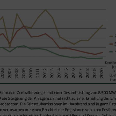
Biomasse-Zentralheizungen mit einer Gesamtleistung von 8.500 MW in
se Steigerung der Anlagenzahl hat nicht zu einer Erhöhung der Emis
eobachten. Die Feinstaubemissionen im Hausbrand sind in ganz Öste
erursachen nur einen Bruchteil der Emissionen von alten Festbrenn
imär durch österreichische Hersteller von Öfen und Kesseln. Neben