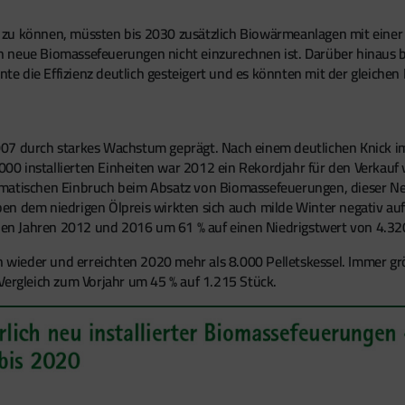
 zu können, müssten bis 2030 zusätzlich Biowärmeanlagen mit eine
urch neue Biomassefeuerungen nicht einzurechnen ist. Darüber hinau
e die Effizienz deutlich gesteigert und es könnten mit der gleiche
07 durch starkes Wachstum geprägt. Nach einem deutlichen Knick im 
.000 installierten Einheiten war 2012 ein Rekordjahr für den Verkauf 
matischen Einbruch beim Absatz von Biomassefeuerungen, dieser Negat
n dem niedrigen Ölpreis wirkten sich auch milde Winter negativ auf 
n den Jahren 2012 und 2016 um 61 % auf einen Niedrigstwert von 4.32
n wieder und erreichten 2020 mehr als 8.000 Pelletskessel. Immer grö
Vergleich zum Vorjahr um 45 % auf 1.215 Stück.