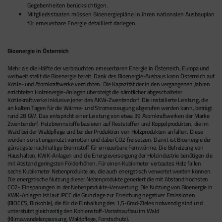
Gegebenheiten berücksichtigen.
Mitgliedsstaaten müssen Bioenergiepläne in ihren nationalen Ausbauplan
für erneuerbare Energie detailliert darlegen.
Bioenergie in Österreich
Mehr als die Hälfte der verbrauchten erneuerbaren Energie in Österreich, Europa und
weltweit stellt die Bioenergie bereit. Dank des Bioenergie-Ausbaus kann Österreich auf
Kohle- und Atomkraftwerke verzichten. Die Kapazität der in den vergangenen Jahren
errichteten Holzenergie-Anlagen übersteigt die sämtlicher abgeschalteter
Kohlekraftwerke inklusive jener des AKW-Zwentendorf. Die installierte Leistung, die
an kalten Tagen für die Wärme- und Stromerzeugung abgerufen werden kann, beträgt
rund 28 GW. Das entspricht einer Leistung von etwa 39 Atomkraftwerken der Marke
Zwentendorf. Holzbrennstoffe basieren auf Reststoffen und Koppelprodukten, die im
Wald bei der Waldpflege und bei der Produktion von Holzprodukten anfallen. Diese
würden sonst ungenutzt verrotten und dabei CO2 freisetzen. Damit ist Bioenergie der
günstigste nachhaltige Brennstoff für erneuerbare Fernwärme. Die Beheizung von
Haushalten, KWK-Anlagen und die Energieversorgung der Holzindustrie benötigen die
mit Abstand geringsten Förderhöhen. Für einen Kubikmeter verbautes Holz fallen
sechs Kubikmeter Nebenprodukte an, die auch energetisch verwertet werden können.
Die energetische Nutzung dieser Nebenprodukte generiert die mit Abstand höchsten
CO2- Einsparungen in der Nebenprodukte-Verwertung. Die Nutzung von Bioenergie in
KWK-Anlagen ist laut IPCC die Grundlage zur Erreichung negativer Emissionen
(BIOCCS, Biokohle), die für die Einhaltung des 1,5-Grad-Zieles notwendig sind und
unterstützt gleichzeitig den Kohlenstoff-Vorratsaufbau im Wald
(Klimawandelanpassung, Waldpflege, Forstschutz).