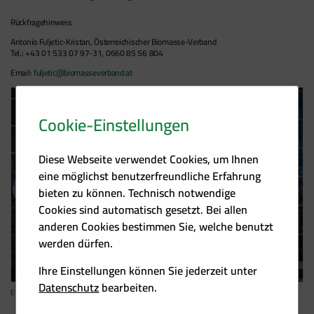
Rückfragehinweis:
Antonio Fuljetic-Kristan, Österreichischer Biomasse-Verband
Tel.: +43 01 533 07 97-31, 0660 85 56 804
Email:
fuljetic@biomasseverband.at
Cookie-Einstellungen
Diese Webseite verwendet Cookies, um Ihnen
eine möglichst benutzerfreundliche Erfahrung
bieten zu können. Technisch notwendige
Cookies sind automatisch gesetzt. Bei allen
anderen Cookies bestimmen Sie, welche benutzt
werden dürfen.
Ihre Einstellungen können Sie jederzeit unter
Datenschutz
bearbeiten.
EU flags outside the EP in Brussels