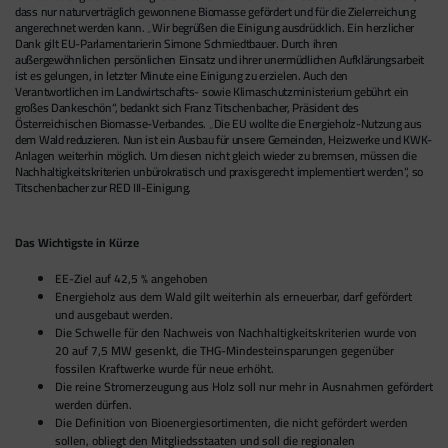
dass nur naturverträglich gewonnene Biomasse gefördert und für die Zielerreichung
angerechnet werden kann. „Wir begrüßen die Einigung ausdrücklich. Ein herzlicher
Dank gilt EU-Parlamentarierin Simone Schmiedtbauer. Durch ihren
außergewöhnlichen persönlichen Einsatz und ihrer unermüdlichen Aufklärungsarbeit
ist es gelungen, in letzter Minute eine Einigung zu erzielen. Auch den
Verantwortlichen im Landwirtschafts- sowie Klimaschutzministerium gebührt ein
großes Dankeschön“, bedankt sich Franz Titschenbacher, Präsident des
Österreichischen Biomasse-Verbandes. „Die EU wollte die Energieholz-Nutzung aus
dem Wald reduzieren. Nun ist ein Ausbau für unsere Gemeinden, Heizwerke und KWK-
Anlagen weiterhin möglich. Um diesen nicht gleich wieder zu bremsen, müssen die
Nachhaltigkeitskriterien unbürokratisch und praxisgerecht implementiert werden“, so
Titschenbacher zur RED III-Einigung.
Das Wichtigste in Kürze
EE-Ziel auf 42,5 % angehoben
Energieholz aus dem Wald gilt weiterhin als erneuerbar, darf gefördert
und ausgebaut werden.
Die Schwelle für den Nachweis von Nachhaltigkeitskriterien wurde von
20 auf 7,5 MW gesenkt, die THG-Mindesteinsparungen gegenüber
fossilen Kraftwerke wurde für neue erhöht.
Die reine Stromerzeugung aus Holz soll nur mehr in Ausnahmen gefördert
werden dürfen.
Die Definition von Bioenergiesortimenten, die nicht gefördert werden
sollen, obliegt den Mitgliedsstaaten und soll die regionalen