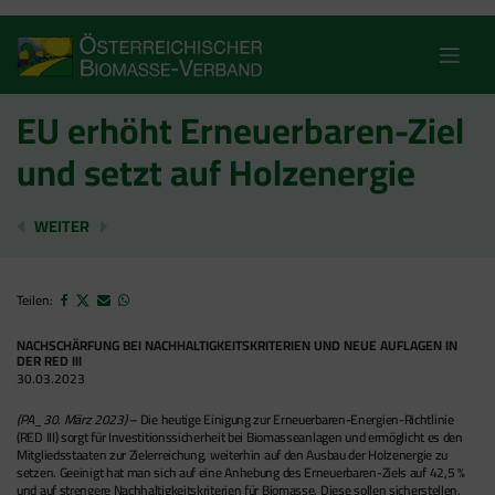
Skip
to
content
EU erhöht Erneuerbaren-Ziel
und setzt auf Holzenergie
IPCC-BERICHT: AUSBAU DER ERNEUERBAREN ESSENTI
BIOENERGIE BLEIBT DAS FUNDAMENT DER 
WEITER
Teilen:
NACHSCHÄRFUNG BEI NACHHALTIGKEITSKRITERIEN UND NEUE AUFLAGEN IN
DER RED III
30.03.2023
(PA_30. März 2023)
– Die heutige Einigung zur Erneuerbaren-Energien-Richtlinie
(RED III) sorgt für Investitionssicherheit bei Biomasseanlagen und ermöglicht es den
Mitgliedsstaaten zur Zielerreichung, weiterhin auf den Ausbau der Holzenergie zu
setzen. Geeinigt hat man sich auf eine Anhebung des Erneuerbaren-Ziels auf 42,5 %
und auf strengere Nachhaltigkeitskriterien für Biomasse. Diese sollen sicherstellen,