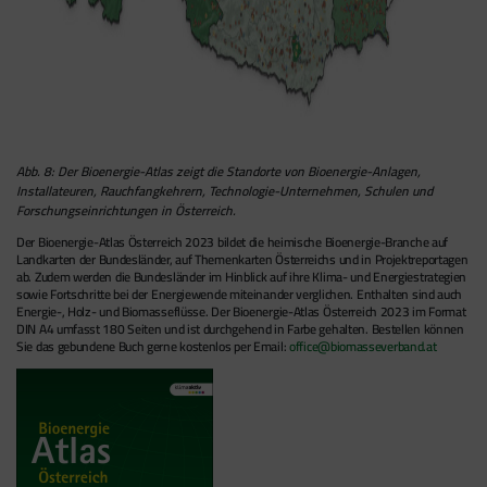
Abb. 8: Der Bioenergie-Atlas zeigt die Standorte von Bioenergie-Anlagen,
Installateuren, Rauchfangkehrern, Technologie-Unternehmen, Schulen und
Forschungseinrichtungen in Österreich.
Der Bioenergie-Atlas Österreich 2023 bildet die heimische Bioenergie-Branche auf
Landkarten der Bundesländer, auf Themenkarten Österreichs und in Projektreportagen
ab. Zudem werden die Bundesländer im Hinblick auf ihre Klima- und Energiestrategien
sowie Fortschritte bei der Energiewende miteinander verglichen. Enthalten sind auch
Energie-, Holz- und Biomasseflüsse. Der Bioenergie-Atlas Österreich 2023 im Format
DIN A4 umfasst 180 Seiten und ist durchgehend in Farbe gehalten. Bestellen können
Sie das gebundene Buch gerne kostenlos per Email:
office@biomasseverband.at