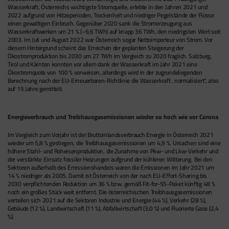
Wasserkraft, Österreichs wichtigste Stromquelle, erlebte in den Jahren 2021 und
2022 aufgrund von Hitzeperioden, Trockenheit und niedriger Pegelstände der Flüsse
einen gewaltigen Einbruch. Gegenüber 2020 sank die Stromerzeugung aus
Wasserkraftwerken um 21 % (–9,6 TWh) auf knapp 36 TWh, den niedrigsten Wert seit
2003. Im Juli und August 2022 war Österreich sogar Nettoimporteur von Strom. Vor
diesem Hintergrund scheint das Erreichen der geplanten Steigerung der
Ökostromproduktion bis 2030 um 27 TWh im Vergleich zu 2020 fraglich. Salzburg,
Tirol und Kärnten konnten vor allem dank der Wasserkraft im Jahr 2021 eine
Ökostromquote von 100 % vorweisen, allerdings wird in der zugrundeliegenden
Berechnung nach der EU-Erneuerbaren-Richtlinie die Wasserkraft „normalisiert“, also
auf 15 Jahre gemittelt.
Energieverbrauch und Treibhausgasemissionen wieder so hoch wie vor Corona
Im Vergleich zum Vorjahr ist der Bruttoinlandsverbrauch Energie in Österreich 2021
wieder um 5,8 % gestiegen, die Treibhausgasemissionen um 4,9 %. Ursachen sind eine
höhere Stahl- und Roheisenproduktion, die Zunahme von Pkw- und Lkw-Verkehr und
der verstärkte Einsatz fossiler Heizungen aufgrund der kühleren Witterung. Bei den
Sektoren außerhalb des Emissionshandels waren die Emissionen im Jahr 2021 um
14 % niedriger als 2005. Damit ist Österreich von der nach EU-Effort-Sharing bis
2030 verpflichtenden Reduktion um 36 % bzw. gemäß Fit-for-55-Paket künftig 48 %
noch ein großes Stück weit entfernt. Die österreichischen Treibhausgasemissionen
verteilen sich 2021 auf die Sektoren Industrie und Energie (44 %), Verkehr (28 %),
Gebäude (12 %), Landwirtschaft (11 %), Abfallwirtschaft (3,0 %) und Fluorierte Gase (2,4
%).