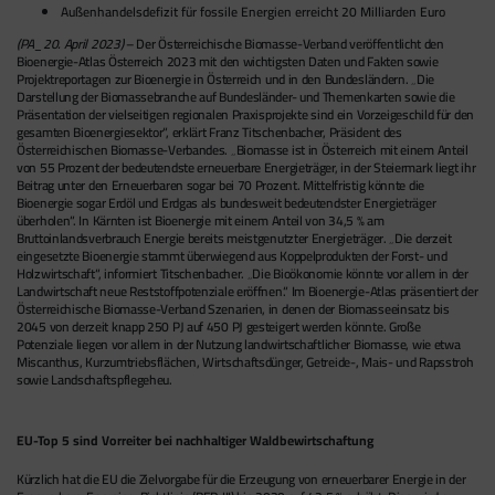
Außenhandelsdefizit für fossile Energien erreicht 20 Milliarden Euro
(PA_20. April 2023)
– Der Österreichische Biomasse-Verband veröffentlicht den
Bioenergie-Atlas Österreich 2023 mit den wichtigsten Daten und Fakten sowie
Projektreportagen zur Bioenergie in Österreich und in den Bundesländern. „Die
Darstellung der Biomassebranche auf Bundesländer- und Themenkarten sowie die
Präsentation der vielseitigen regionalen Praxisprojekte sind ein Vorzeigeschild für den
gesamten Bioenergiesektor“, erklärt Franz Titschenbacher, Präsident des
Österreichischen Biomasse-Verbandes. „Biomasse ist in Österreich mit einem Anteil
von 55 Prozent der bedeutendste erneuerbare Energieträger, in der Steiermark liegt ihr
Beitrag unter den Erneuerbaren sogar bei 70 Prozent. Mittelfristig könnte die
Bioenergie sogar Erdöl und Erdgas als bundesweit bedeutendster Energieträger
überholen“. In Kärnten ist Bioenergie mit einem Anteil von 34,5 % am
Bruttoinlandsverbrauch Energie bereits meistgenutzter Energieträger. „Die derzeit
eingesetzte Bioenergie stammt überwiegend aus Koppelprodukten der Forst- und
Holzwirtschaft“, informiert Titschenbacher. „Die Bioökonomie könnte vor allem in der
Landwirtschaft neue Reststoffpotenziale eröffnen.“ Im Bioenergie-Atlas präsentiert der
Österreichische Biomasse-Verband Szenarien, in denen der Biomasseeinsatz bis
2045 von derzeit knapp 250 PJ auf 450 PJ gesteigert werden könnte. Große
Potenziale liegen vor allem in der Nutzung landwirtschaftlicher Biomasse, wie etwa
Miscanthus, Kurzumtriebsflächen, Wirtschaftsdünger, Getreide-, Mais- und Rapsstroh
sowie Landschaftspflegeheu.
EU-Top 5 sind Vorreiter bei nachhaltiger Waldbewirtschaftung
Kürzlich hat die EU die Zielvorgabe für die Erzeugung von erneuerbarer Energie in der