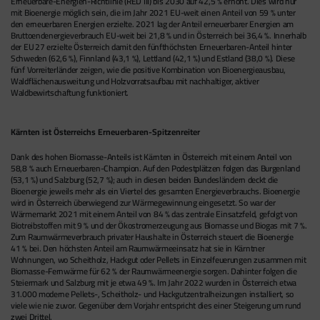
Erneuerbare-Energien-Richtlinie (RED III) bis 2030 auf 42,5 % erhöht. Dies wird nur
mit Bioenergie möglich sein, die im Jahr 2021 EU-weit einen Anteil von 59 % unter
den erneuerbaren Energien erzielte. 2021 lag der Anteil erneuerbarer Energien am
Bruttoendenergieverbrauch EU-weit bei 21,8 % und in Österreich bei 36,4 %. Innerhalb
der EU 27 erzielte Österreich damit den fünfthöchsten Erneuerbaren-Anteil hinter
Schweden (62,6 %), Finnland (43,1 %), Lettland (42,1 %) und Estland (38,0 %). Diese
fünf Vorreiterländer zeigen, wie die positive Kombination von Bioenergieausbau,
Waldflächenausweitung und Holzvorratsaufbau mit nachhaltiger, aktiver
Waldbewirtschaftung funktioniert.
Kärnten ist Österreichs Erneuerbaren-Spitzenreiter
Dank des hohen Biomasse-Anteils ist Kärnten in Österreich mit einem Anteil von
58,8 % auch Erneuerbaren-Champion. Auf den Podestplätzen folgen das Burgenland
(53,1 %) und Salzburg (52,7 %); auch in diesen beiden Bundesländern deckt die
Bioenergie jeweils mehr als ein Viertel des gesamten Energieverbrauchs. Bioenergie
wird in Österreich überwiegend zur Wärmegewinnung eingesetzt. So war der
Wärmemarkt 2021 mit einem Anteil von 84 % das zentrale Einsatzfeld, gefolgt von
Biotreibstoffen mit 9 % und der Ökostromerzeugung aus Biomasse und Biogas mit 7 %.
Zum Raumwärmeverbrauch privater Haushalte in Österreich steuert die Bioenergie
41 % bei. Den höchsten Anteil am Raumwärmeeinsatz hat sie in Kärntner
Wohnungen, wo Scheitholz, Hackgut oder Pellets in Einzelfeuerungen zusammen mit
Biomasse-Fernwärme für 62 % der Raumwärmeenergie sorgen. Dahinter folgen die
Steiermark und Salzburg mit je etwa 49 %. Im Jahr 2022 wurden in Österreich etwa
31.000 moderne Pellets-, Scheitholz- und Hackgutzentralheizungen installiert, so
viele wie nie zuvor. Gegenüber dem Vorjahr entspricht dies einer Steigerung um rund
zwei Drittel.