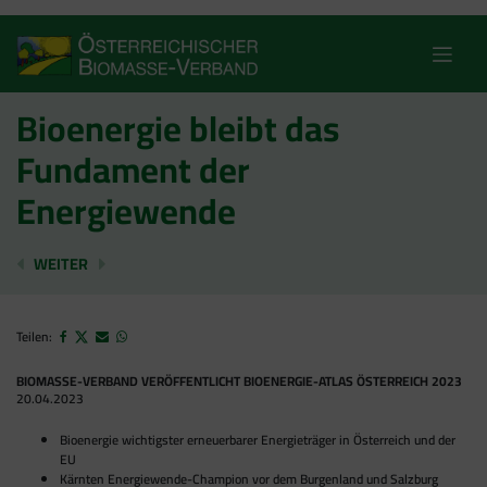
Skip
to
content
Bioenergie bleibt das
Fundament der
Energiewende
EU ERHÖHT ERNEUERBAREN-ZIEL UND SETZT AUF HO
AKTIVER WALDUMBAU ODER NUTZUNGSVER
WEITER
Teilen:
BIOMASSE-VERBAND VERÖFFENTLICHT BIOENERGIE-ATLAS ÖSTERREICH 2023
20.04.2023
Bioenergie wichtigster erneuerbarer Energieträger in Österreich und der
EU
Kärnten Energiewende-Champion vor dem Burgenland und Salzburg