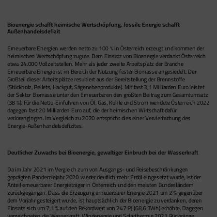
Bioenergie schafft heimische Wertschöpfung, fossile Energie schafft
Außenhandelsdefizit
Erneuerbare Energien werden netto zu 100 % in Österreich erzeugt und kommen der
heimischen Wertschöpfung zugute. Dem Einsatz von Bioenergie verdankt Österreich
etwa 24.000 Vollzeitstellen. Mehr als jeder zweite Arbeitsplatz der Branche
Erneuerbare Energie ist im Bereich der Nutzung fester Biomasse angesiedelt. Der
Großteil dieser Arbeitsplätze resultiert aus der Bereitstellung der Brennstoffe
(Stückholz, Pellets, Hackgut, Sägenebenprodukte). Mit fast 3,1 Milliarden Euro leistet
der Sektor Biomasse unter den Erneuerbaren den größten Beitrag zum Gesamtumsatz
(38 %). Für die Netto-Einfuhren von Öl, Gas, Kohle und Strom wendete Österreich 2022
dagegen fast 20 Milliarden Euro auf, die der heimischen Wirtschaft dafür
verlorengingen. Im Vergleich zu 2020 entspricht dies einer Vervierfachung des
Energie-Außenhandelsdefizites.
Deutlicher Zuwachs bei Bioenergie, gewaltiger Einbruch bei der Wasserkraft
Da im Jahr 2021 im Vergleich zum von Ausgangs- und Reisebeschränkungen
geprägten Pandemiejahr 2020 wieder deutlich mehr Erdöl eingesetzt wurde, ist der
Anteil erneuerbarer Energieträger in Österreich und den meisten Bundesländern
zurückgegangen. Dass die Erzeugung erneuerbarer Energie 2021 um 2 % gegenüber
dem Vorjahr gesteigert wurde, ist hauptsächlich der Bioenergie zu verdanken, deren
Einsatz sich um 7,1 % auf den Rekordwert von 247 PJ (68,6 TWh) erhöhte. Dagegen
verzeichneten die Wasserkraft, Windenergie und Solarthermie 2021 Rückgänge.