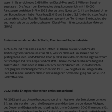
waren in Österreich etwa 2,65 Millionen Diesel-Pkw und 2,2 Millionen Benziner
zugelassen. Die Anzahl von Elektroautos steigt kontinuierlich; mit 110.000
Fahrzeugen erreichten E-Pkw 2022 aber erst eine Quote von 2,1 % am Bestand. Unter
den Bundesländern haben Vorarlberg (3,0 %) und Salzburg (2,8 %) die höchsten Anteile
batterieelektrischer Pkw. Bei Neuzulassungen geht der Trend neben Elektroautos aber
auch nach wie vor zu großen, schweren Diesel-Pkw mit leistungsstarken Motoren
(SUVs).
Emissionszunahmen durch Stahl-, Chemie- und Papierindustrie
Auch in der Industrie kam es in den letzten 30 Jahren zu einer Zunahme der
Treibhausgasemissionen um etwa 10 %, was vor allem auf Emissionen aus der
gestiegenen Eisen- und Stahlproduktion (+28 %) sowie den erhöhten Erdgasverbrauch
der sonstigen Industrie (Papier und Zellstoff, Chemie oder Mineralverarbeitung) mit
zusätzlichen Emissionen in Höhe von 12 % zurückzuführen ist. Einen deutlichen
Rückgang der Treibhausgasemissionen seit 1990 (–42 %) gab es im Energiesektor.
Dies hat seinen Grund vor allem in der verringerten Stromerzeugung aus Kohle- und
Gaskraftwerken.
2022: Hohe Energiepreise wirken emissionssenkend
Für 2022 geht das Umweltbundesamt von einem Absinken der Emissionen um etwa
5 % aus, das vor allem durch die Energiekrise und den damit verbundenen Rückgang
des Diesel- und Erdgasverbrauchs bedingt ist. Um in Österreich 2040 Klimaneutralität
zu erzielen, sind neben dem Ersatz fossiler durch erneuerbare Energie weitreichende