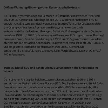
Größere Wohnungsflächen gleichen Kesseltauscheffekte aus
Die Treibhausgasemissionen aus Gebäuden in Österreich sind zwischen 1990 und
2021 um 30 % gesunken. Allerdings ist seit 2014 wieder ein Anstieg um 17 % zu
verzeichnen. Einsparungen durch verbesserte Energieeffizienz der Gebäude und die
Umrüstung von fossilen auf erneuerbare Heizsysteme werden durch
emissionserhöhende Faktoren überlagert. So hat der Endenergieeinsatz in Gebäuden
zwischen 1990 und 2020 trotz wärmerer Witterung um 19 % zugenommen. Dies liegt
zum einen daran, dass die Bevölkerung seit 1990 um 16 % gewachsen ist. Vor allem
aber hat sich bundesweit die Anzahl der Hauptwohnsitze von 1990 bis 2020 um 36 %
und die gesamte Nutzfläche der Hauptwohnsitze um 50 % erhöht. Die
2
durchschnittliche Nutzfläche pro Wohnung ist im Vergleichszeitraum von 90 m
auf
2
100 m
gestiegen.
Trend zu Diesel-SUV und Tanktourismus verursachen hohe Emissionen im
Verkehr
Den stärksten Anstieg der Treibhausgasemissionen zwischen 1990 und 2021
verzeichnet der Verkehr mit einem Plus von 57 %. Der Straßenverkehr ist für 99 % der
Emissionen aus dem Verkehrssektor verantwortlich (60 % Personenverkehr, 40 %
Güterverkehr). Diesel-Pkw verursachen rund 68 % der Emissionen des Pkw-Verkehrs.
Etwa ein Viertel der Treibhausgasemissionen aus dem Straßenverkehr geht als Folge
der niedrigen Besteuerung von Diesel auf den Tanktourismus zurück. Mit 2,3 Tonnen
CO
pro Kopf verursacht der Straßenverkehr in Österreich im Verhältnis zur
2
Bevölkerungszahl den zweithöchsten Treibhausgasausstoß in der EU. Ende 2022