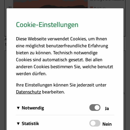
Cookie-Einstellungen
Diese Webseite verwendet Cookies, um Ihnen
Abb. 3: Nach einem Einbruch im Pandemiejahr 2020 sind die
Treibhausgasemissionen in Österreich 2021 wieder um 5 % gestiegen.
eine möglichst benutzerfreundliche Erfahrung
bieten zu können. Technisch notwendige
Cookies sind automatisch gesetzt. Bei allen
anderen Cookies bestimmen Sie, welche benutzt
werden dürfen.
Ihre Einstellungen können Sie jederzeit unter
Datenschutz
bearbeiten.
Notwendig
Schalten
Ja
Diese Cookies sind für das Funktionieren der Website
Matomo
Statistik
Schalten
Nein
erforderlich und können daher nicht deaktiviert
Über Matomo, ehemals Piwik, wird die