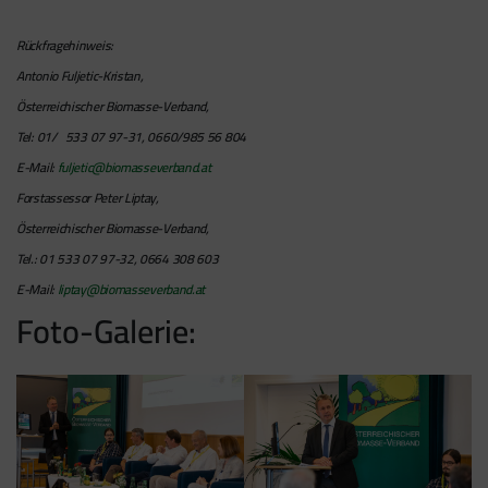
Rückfragehinweis:
Antonio Fuljetic-Kristan,
Österreichischer Biomasse-Verband,
Tel: 01/ 533 07 97-31, 0660/985 56 804
E-Mail:
fuljetic@biomasseverband.at
Forstassessor Peter Liptay,
Österreichischer Biomasse-Verband,
Tel.: 01 533 07 97-32, 0664 308 603
E-Mail:
liptay@biomasseverband.at
Foto-Galerie: