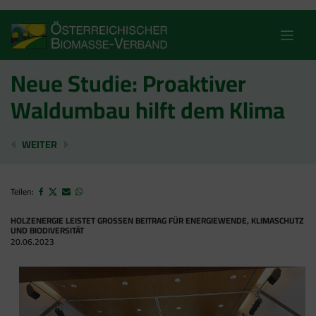
Skip
to
content
Neue Studie: Proaktiver
Waldumbau hilft dem Klima
AKTIVER WALDUMBAU ODER NUTZUNGSVERZICHT?
WIRTSCHAFTSWALD-FILM GEWINNT SILBER 
WEITER
Teilen:
HOLZENERGIE LEISTET GROSSEN BEITRAG FÜR ENERGIEWENDE, KLIMASCHUTZ U
ND BIODIVERSITÄT
20.06.2023