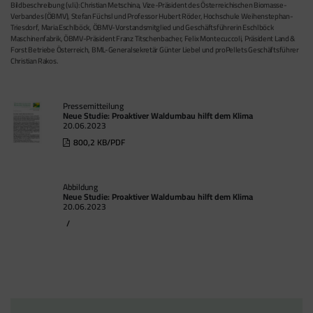
Bildbeschreibung (v.li.): Christian Metschina, Vize-Präsident des Österreichischen Biomasse-
Verbandes (ÖBMV), Stefan Füchsl und Professor Hubert Röder, Hochschule Weihenstephan-
Triesdorf, Maria Eschlböck, ÖBMV-Vorstandsmitglied und Geschäftsführerin Eschlböck
Maschinenfabrik, ÖBMV-Präsident Franz Titschenbacher, Felix Montecuccoli, Präsident Land &
Forst Betriebe Österreich, BML-Generalsekretär Günter Liebel und proPellets Geschäftsführer
Christian Rakos.
Pressemitteilung
Neue Studie: Proaktiver Waldumbau hilft dem Klima
20.06.2023
800,2 KB/PDF
Abbildung
Neue Studie: Proaktiver Waldumbau hilft dem Klima
20.06.2023
/