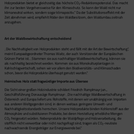
Holzprodukten bietet er gleichzeitig das höchste CO
-Reduktionspotenzial. Das macht
2
ihn zur besten Vorgehensweise für den Klimaschutz. So kann der Wald nicht nur
klimaneutral wirken, sondern sogar klimapositiv.“ Da der Substitutionseffekt mit der
Zeit abnehmen wird, empfiehlt Röder den Waldbesitzern, den Waldumbau zeitnah
anzugehen.
Art der Waldbewirtschaftung entscheidend
„Die Nachhaltigkeit von Holzprodukten steht und fällt mit der Art der Bewirtschaftung“,
meint Europaabgeordneter Thomas Waitz, der auch Vorsitzender der Europäischen
Grünen Partei ist. „Stammen sie aus nachhaltiger Waldbewirtschaftung, können sie
als nachhaltig bezeichnet werden. Kommen sie aus Monokulturplantagen in
Kahlschlagwirtschaft, sehen wir vor allem den Biodiversitäts- und Klimaschaden
schon, bevor die Holzprodukte überhaupt genutzt wurden.“
Heimisches Holz statt fragwürdiger Importe aus Übersee
Die Sicht einer großen Holzindustrie schildert Friedrich Rumplmayr jun.,
Geschäftsführung Donausäge Rumplmayr: „Die nachhaltige Waldbewirtschaftung in
Österreich und Europa liefert uns Rohstoffe, mit denen wir unabhängig von Importen
aus anderen Weltgegenden sind, in denen weitaus geringere Umwelt- und
Nachhaltigkeitsstandards herrschen. Unsere Holzprodukte binden Kohlenstoff aus der
Atmosphäre und substituieren Produkte, bei deren Herstellung erhebliche Mengen
CO
freigesetzt würden. Nebenprodukte der Waldpflege und Holzverarbeitung, die
2
stofflich nicht verwertbar oder nicht nachgefragt sind, tragen als CO
-neutrale
2
nachwachsende Energieträger zur Energiewende bei.“