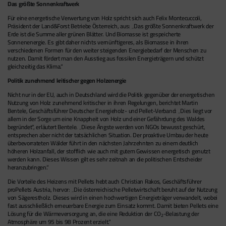
Das größte Sonnenkraftwerk
Für eine energetische Verwertung von Holz spricht sich auch Felix Montecuccoli,
Präsident der Land&Forst Betriebe Österreich, aus: „Das größte Sonnenkraftwerk der
Erde ist die Summe aller grünen Blätter. Und Biomasse ist gespeicherte
Sonnenenergie. Es gibt daher nichts vernünftigeres, als Biomasse in ihren
verschiedenen Formen für den weiter steigenden Energiebedarf der Menschen zu
nutzen. Damit fördert man den Ausstieg aus fossilen Energieträgern und schützt
gleichzeitig das Klima.“
Politik zunehmend kritischer gegen Holzenergie
Nicht nur in der EU, auch in Deutschland wird die Politik gegenüber der energetischen
Nutzung von Holz zunehmend kritischer in ihren Regelungen, berichtet Martin
Bentele, Geschäftsführer Deutscher Energieholz- und Pellet-Verband: „Dies liegt vor
allem in der Sorge um eine Knappheit von Holz und einer Gefährdung des Waldes
begründet“, erläutert Bentele. „Diese Ängste werden von NGOs bewusst geschürt,
entsprechen aber nicht der tatsächlichen Situation. Der proaktive Umbau der heute
überbevorrateten Wälder führt in den nächsten Jahrzehnten zu einem deutlich
höheren Holzanfall, der stofflich wie auch mit gutem Gewissen energetisch genutzt
werden kann. Dieses Wissen gilt es sehr zeitnah an die politischen Entscheider
heranzubringen.“
Die Vorteile des Heizens mit Pellets hebt auch Christian Rakos, Geschäftsführer
proPellets Austria, hervor: „Die österreichische Pelletwirtschaft beruht auf der Nutzung
von Sägerestholz. Dieses wird in einen hochwertigen Energieträger verwandelt, wobei
fast ausschließlich erneuerbare Energie zum Einsatz kommt. Damit bieten Pellets eine
Lösung für die Wärmeversorgung an, die eine Reduktion der CO
-Belastung der
2
Atmosphäre um 95 bis 98 Prozent erzielt.“