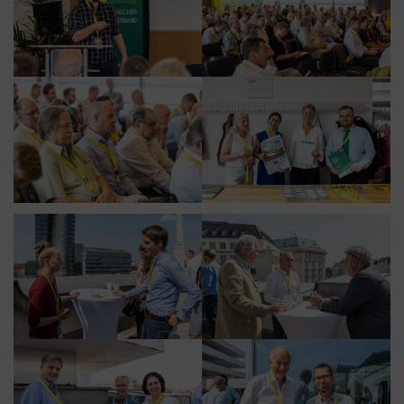
Google Tag Manager
Der Google Tag Manager setzt keine Cookies
(im leeren Zustand). Der Tag Manager ist nur
ein "Container", über den Sie u.a. verschiedene
Tracking- und Remarketing-Codes gebündelt
einbauen können. Wenn Sie beispielsweise
Google Analytics über den Tag Manager
einbinden, werden Cookies gesetzt. Diese
Cookies stammen aber von Google Analytics
und nicht vom Tag Manager selbst.