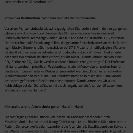
damit mehr zum Klimaschutz bei.“
Proaktiver Waldumbau: Schneller sein als der Klimawandel
Vor allem Fichtenreinbestände auf ungeeigneten Standorten sind in den vergangenen
Jahren stark durch die Auswirkungen des Klimawandels wie Trockenheit und
Borkenkäferbefall geschädigt worden. Allein 2022 sind in Österreich 3,75 Millionen
Festmeter Borkenkäferholz angefallen, der gesamte Schadholzanteil an der Holzernte
lag inklusive Sturm- und Schneeschäden bei 37,5 Prozent. „In stillgelegten Wäldern
ist das Risiko für massive Schäden und Totalausfälle durch Windwurf, Borkenkäfer
oder auch Waldbrände deutlich erhöht“, erklärt Röder. „Damit können sie von einer
CO
-Senke zur CO
-Quelle werden und zur Klimaerhitzung beitragen.“ Der Professor
2
2
rät daher zu einem proaktiven Waldumbau, mit dem Monokulturen und erntereife
Bestände in zuwachsstarke Wälder umgewandelt werden. „Durch einen schnellen
Waldumbau können wir Sturm- und Käferkatastrophen in durch den Klimawandel
besonders gefährdeten Beständen zuvorkommen. Damit vermeiden wir auch
Kahlschläge auf den Schadflächen, die sich negativ auf die Artenvielfalt auswirken.
Wichtig ist rasches Handeln.“
Klimaschutz und Artenschutz gehen Hand in Hand
Die Verjüngung und der Umbau von instabilen Nadelreinbeständen hin zu
Mischbeständen ist die beste Lösung für Klimaschutz und Biodiversität, unterstreicht
Röder: „Der proaktive Waldumbau erhöht die Artenvielfalt, Stabilität und den Zuwachs
der Wälder. Aufgrund der Substitutionseffekte von stofflich und energetisch genutzten