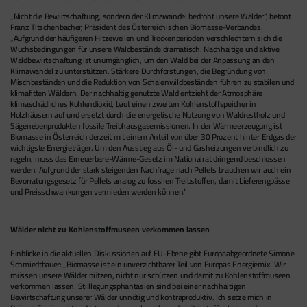
„Nicht die Bewirtschaftung, sondern der Klimawandel bedroht unsere Wälder“, betont
Franz Titschenbacher, Präsident des Österreichischen Biomasse-Verbandes.
„Aufgrund der häufigeren Hitzewellen und Trockenperioden verschlechtern sich die
Wuchsbedingungen für unsere Waldbestände dramatisch. Nachhaltige und aktive
Waldbewirtschaftung ist unumgänglich, um den Wald bei der Anpassung an den
Klimawandel zu unterstützen. Stärkere Durchforstungen, die Begründung von
Mischbeständen und die Reduktion von Schalenwildbeständen führen zu stabilen und
klimafitten Wäldern. Der nachhaltig genutzte Wald entzieht der Atmosphäre
klimaschädliches Kohlendioxid, baut einen zweiten Kohlenstoffspeicher in
Holzhäusern auf und ersetzt durch die energetische Nutzung von Waldrestholz und
Sägenebenprodukten fossile Treibhausgasemissionen. In der Wärmeerzeugung ist
Biomasse in Österreich derzeit mit einem Anteil von über 30 Prozent hinter Erdgas der
wichtigste Energieträger. Um den Ausstieg aus Öl- und Gasheizungen verbindlich zu
regeln, muss das Erneuerbare-Wärme-Gesetz im Nationalrat dringend beschlossen
werden. Aufgrund der stark steigenden Nachfrage nach Pellets brauchen wir auch ein
Bevorratungsgesetz für Pellets analog zu fossilen Treibstoffen, damit Lieferengpässe
und Preisschwankungen vermieden werden können.“
Wälder nicht zu Kohlenstoffmuseen verkommen lassen
Einblicke in die aktuellen Diskussionen auf EU-Ebene gibt Europaabgeordnete Simone
Schmiedtbauer: „Biomasse ist ein unverzichtbarer Teil von Europas Energiemix. Wir
müssen unsere Wälder nützen, nicht nur schützen und damit zu Kohlenstoffmuseen
verkommen lassen. Stilllegungsphantasien sind bei einer nachhaltigen
Bewirtschaftung unserer Wälder unnötig und kontraproduktiv. Ich setze mich in