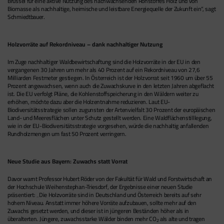
Brüssel für eine aktive Nutzung des nachwachsenden Rohstoffes Holz und von
Biomasse als nachhaltige, heimische und leistbare Energiequelle der Zukunft ein“, sagt
Schmiedtbauer.
Holzvorräte auf Rekordniveau – dank nachhaltiger Nutzung
Im Zuge nachhaltiger Waldbewirtschaftung sind die Holzvorräte in der EU in den
vergangenen 30 Jahren um mehr als 40 Prozent auf ein Rekordniveau von 27,6
Milliarden Festmeter gestiegen. In Österreich ist der Holzvorrat seit 1960 um über 55
Prozent angewachsen, wenn auch die Zuwachskurve in den letzten Jahren abgeflacht
ist. Die EU verfolgt Pläne, die Kohlenstoffspeicherung in den Wäldern weiter zu
erhöhen, möchte dazu aber die Holzentnahme reduzieren. Laut EU-
Biodiversitätsstrategie sollen zugunsten der Artenvielfalt 30 Prozent der europäischen
Land- und Meeresflächen unter Schutz gestellt werden. Eine Waldflächenstilllegung,
wie in der EU-Biodiversitätsstrategie vorgesehen, würde die nachhaltig anfallenden
Rundholzmengen um fast 50 Prozent verringern.
Neue Studie aus Bayern: Zuwachs statt Vorrat
Davor warnt Professor Hubert Röder von der Fakultät für Wald und Forstwirtschaft an
der Hochschule Weihenstephan-Triesdorf, der Ergebnisse einer neuen Studie
präsentiert: „Die Holzvorräte sind in Deutschland und Österreich bereits auf sehr
hohem Niveau. Anstatt immer höhere Vorräte aufzubauen, sollte mehr auf den
Zuwachs gesetzt werden, und dieser ist in jüngeren Beständen höher als in
überalterten. Jüngere, zuwachsstarke Wälder binden mehr CO
als alte und tragen
2