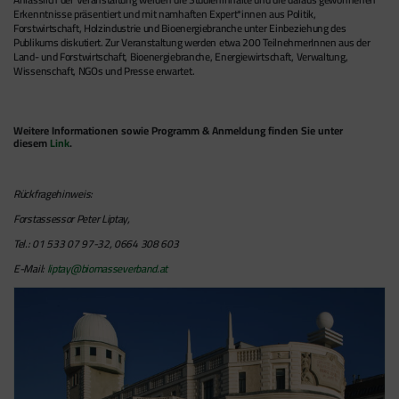
Erkenntnisse präsentiert und mit namhaften Expert*innen aus Politik,
Forstwirtschaft, Holzindustrie und Bioenergiebranche unter Einbeziehung des
Publikums diskutiert. Zur Veranstaltung werden etwa 200 TeilnehmerInnen aus der
Land- und Forstwirtschaft, Bioenergiebranche, Energiewirtschaft, Verwaltung,
Wissenschaft, NGOs und Presse erwartet.
Weitere Informationen sowie Programm & Anmeldung finden Sie unter
diesem
Link
.
Rückfragehinweis:
Forstassessor Peter Liptay,
Tel.: 01 533 07 97-32, 0664 308 603
E-Mail:
liptay@biomasseverband.at