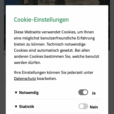
Cookie-Einstellungen
Diese Webseite verwendet Cookies, um Ihnen
eine möglichst benutzerfreundliche Erfahrung
bieten zu können. Technisch notwendige
Cookies sind automatisch gesetzt. Bei allen
URANIA-Aussenaufnahmen Mai 2006
anderen Cookies bestimmen Sie, welche benutzt
werden dürfen.
Pressemitteilung
Ihre Einstellungen können Sie jederzeit unter
Aktiver Waldumbau oder Nutzungsverzicht?
Datenschutz
bearbeiten.
17.05.2023
775,3 KB/PDF
Notwendig
Schalten
Ja
Abbildung
Diese Cookies sind für das Funktionieren der Website
Aktiver Waldumbau oder Nutzungsverzicht?
Matomo
Statistik
Schalten
Nein
erforderlich und können daher nicht deaktiviert
17.05.2023
Über Matomo, ehemals Piwik, wird die
werden. Sie können jedoch Ihren Browser so
/