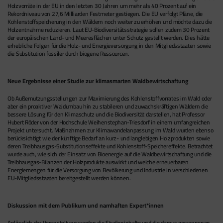
Holzvorräte in der EU in den letzten 30 Jahren um mehr als 40 Prozent auf ein
Rekordniveau von 27,6 Milliarden Festmeter gestiegen. Die EU verfolgt Pläne, die
Kohlenstoffspeicherung in den Wäldern noch weiter zu erhöhen und möchte dazu die
Holzentnahme reduzieren. Laut EU-Biodiversitätsstrategie sollen zudem 30 Prozent
der europäischen Land- und Meeresflächen unter Schutz gestellt werden. Dies hätte
erhebliche Folgen für die Holz- und Energieversorgung in den Mitgliedsstaaten sowie
die Substitution fossiler durch biogene Ressourcen.
Neue Ergebnisse einer Studie zur klimasmarten Waldbewirtschaftung
Ob Außernutzungsstellungen zur Maximierung des Kohlenstoffvorrates im Wald oder
aber ein proaktiver Waldumbau hin zu stabileren und zuwachskräftigen Wäldern die
bessere Lösung für den Klimaschutz und die Biodiversität darstellen, hat Professor
Hubert Röder von der Hochschule Weihenstephan-Triesdorf in einem umfangreichen
Projekt untersucht. Maßnahmen zur Klimawandelanpassung im Wald wurden ebenso
berücksichtigt wie der künftige Bedarf an kurz- und langlebigen Holzprodukten sowie
deren Treibhausgas-Substitutionseffekte und Kohlenstoff-Speichereffekte. Betrachtet
wurde auch, wie sich der Einsatz von Bioenergie auf die Waldbewirtschaftung und die
Treibhausgas-Bilanzen der Holzprodukte auswirkt und welche erneuerbaren
Energiemengen für die Versorgung von Bevölkerung und Industrie in verschiedenen
EU-Mitgliedsstaaten bereitgestellt werden können.
Diskussion mit dem Publikum und namhaften Expert*innen
Anlässlich der Veranstaltung werden die Studieninhalte und die daraus gewonnenen