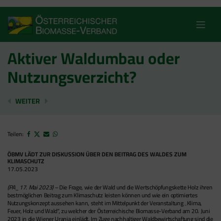
Skip
to
content
Aktiver Waldumbau oder
Nutzungsverzicht?
BIOENERGIE BLEIBT DAS FUNDAMENT DER ENERGIE
NEUE STUDIE: PROAKTIVER WALDUMBAU HI
WEITER
Teilen:
ÖBMV LÄDT ZUR DISKUSSION ÜBER DEN BEITRAG DES WALDES ZUM
KLIMASCHUTZ
17.05.2023
(PA_17. Mai 2023)
– Die Frage, wie der Wald und die Wertschöpfungskette Holz ihren
bestmöglichen Beitrag zum Klimaschutz leisten können und wie ein optimiertes
Nutzungskonzept aussehen kann, steht im Mittelpunkt der Veranstaltung „Klima,
Feuer, Holz und Wald“, zu welcher der Österreichische Biomasse-Verband am 20. Juni
2023 in die Wiener Urania einlädt. Im Zuge nachhaltiger Waldbewirtschaftung sind die