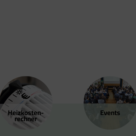
Heizkosten­
Events
rechner