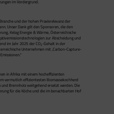
izungen im Vordergrund.
r Branche und der hohen Praxisrelevanz der
ann. Unser Dank gilt den Sponsoren, die den
erung, Kelag Energie & Wärme, Österreichische
egativemissionstechnologien zur Abscheidung und
rend im Jahr 2025 der CO
-Gehalt in der
2
sterreichische Unternehmen mit ‚Carbon-Capture-
 Emissionen.“
hen in Afrika mit einem hocheffizienten
dem vermutlich effizientesten Biomassekochherd
en und Brennholz weitgehend ersetzt werden. Die
erung für die Köche und die im benachbarten Hof