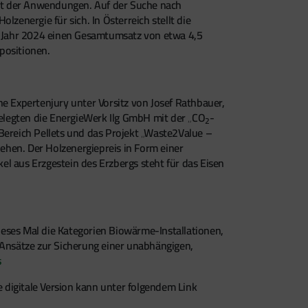
falt der Anwendungen. Auf der Suche nach
zenergie für sich. In Österreich stellt die
m Jahr 2024 einen Gesamtumsatz von etwa 4,5
positionen.
 Expertenjury unter Vorsitz von Josef Rathbauer,
belegten die EnergieWerk Ilg GmbH mit der „CO
-
2
Bereich Pellets und das Projekt „Waste2Value –
ehen. Der Holzenergiepreis in Form einer
l aus Erzgestein des Erzbergs steht für das Eisen
ses Mal die Kategorien Biowärme-Installationen,
 Ansätze zur Sicherung einer unabhängigen,
s
e digitale Version kann unter folgendem Link