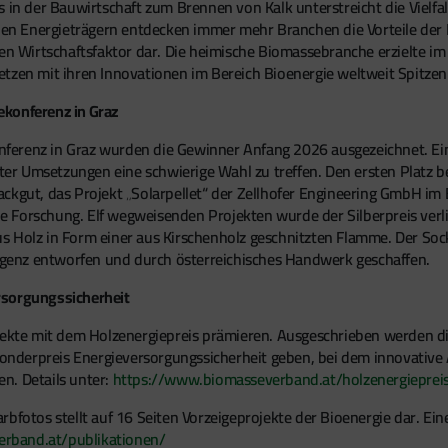
s in der Bauwirtschaft zum Brennen von Kalk unterstreicht die Viel
len Energieträgern entdecken immer mehr Branchen die Vorteile der Hol
 Wirtschaftsfaktor dar. Die heimische Biomassebranche erzielte i
etzen mit ihren Innovationen im Bereich Bioenergie weltweit Spitzen
ekonferenz in Graz
erenz in Graz wurden die Gewinner Anfang 2026 ausgezeichnet. Eine
chter Umsetzungen eine schwierige Wahl zu treffen. Den ersten Platz 
ckgut, das Projekt „Solarpellet“ der Zellhofer Engineering GmbH im 
 Forschung. Elf wegweisenden Projekten wurde der Silberpreis verli
 Holz in Form einer aus Kirschenholz geschnitzten Flamme. Der Socke
lligenz entworfen und durch österreichisches Handwerk geschaffen.
rsorgungssicherheit
te mit dem Holzenergiepreis prämieren. Ausgeschrieben werden die
 Sonderpreis Energieversorgungssicherheit geben, bei dem innovative
n. Details unter:
https://www.biomasseverband.at/holzenergieprei
bfotos stellt auf 16 Seiten Vorzeigeprojekte der Bioenergie dar. Ein
rband.at/publikationen/