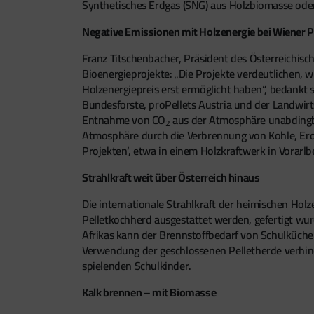
Synthetisches Erdgas (SNG) aus Holzbiomasse ode
Negative Emissionen mit Holzenergie bei Wiener P
Franz Titschenbacher, Präsident des Österreichisc
Bioenergieprojekte: „Die Projekte verdeutlichen,
Holzenergiepreis erst ermöglicht haben“, bedankt 
Bundesforste, proPellets Austria und der Landwir
Entnahme von CO
aus der Atmosphäre unabdingbar
2
Atmosphäre durch die Verbrennung von Kohle, Erdö
Projekten‘, etwa in einem Holzkraftwerk in Vorarl
Strahlkraft weit über Österreich hinaus
Die internationale Strahlkraft der heimischen Holz
Pelletkochherd ausgestattet werden, gefertigt wu
Afrikas kann der Brennstoffbedarf von Schulküchen
Verwendung der geschlossenen Pelletherde verhin
spielenden Schulkinder.
Kalk brennen – mit Biomasse