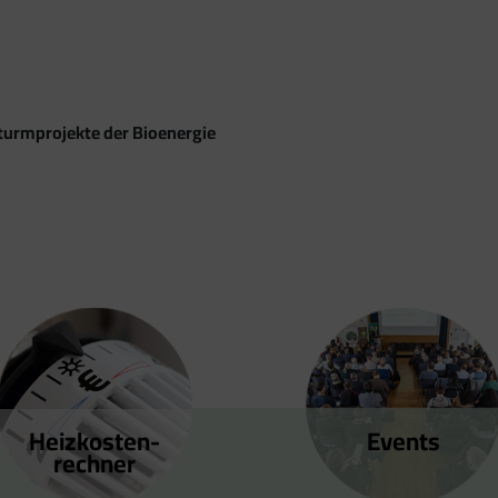
turmprojekte der Bioenergie
Heizkosten­
Events
rechner