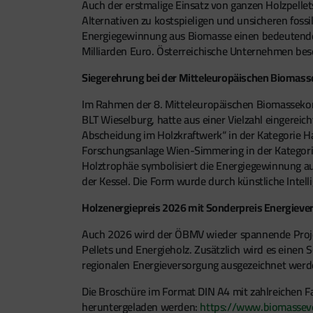
Auch der erstmalige Einsatz von ganzen Holzpellet
Alternativen zu kostspieligen und unsicheren fossi
Energiegewinnung aus Biomasse einen bedeutenden
Milliarden Euro. Österreichische Unternehmen bes
Siegerehrung bei der Mitteleuropäischen Biomass
Im Rahmen der 8. Mitteleuropäischen Biomassekonf
BLT Wieselburg, hatte aus einer Vielzahl eingerei
Abscheidung im Holzkraftwerk“ in der Kategorie Ha
Forschungsanlage Wien-Simmering in der Kategorie
Holztrophäe symbolisiert die Energiegewinnung aus
der Kessel. Die Form wurde durch künstliche Inte
Holzenergiepreis 2026 mit Sonderpreis Energieve
Auch 2026 wird der ÖBMV wieder spannende Projek
Pellets und Energieholz. Zusätzlich wird es einen
regionalen Energieversorgung ausgezeichnet werde
Die Broschüre im Format DIN A4 mit zahlreichen Far
heruntergeladen werden:
https://www.biomasseve