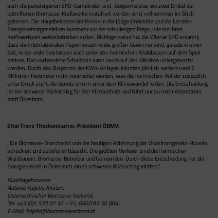
auch die parteieigenen SPÖ-Gemeinden und -Bürgermeister, wo zwei Drittel der
betroffenen Biomasse-Kraftwerke installiert worden sind, vollkommen im Stich
gelassen. Die Hauptbetreiber der Werke in der (Säge-)Industrie und die Landes-
Energieversorger stehen nunmehr vor der schwierigen Frage, wie sie ihren
Kraftwerkpark weiterbetreiben sollen. Richtigerweise hat die Wiener SPÖ erkannt,
dass die internationalen Papierkonzerne die großen Gewinner sind, gerade in einer
Zeit, in der viele Existenzen auch unter den heimischen Waldbauern auf dem Spiel
stehen. Das vorhandene Schadholz kann kaum auf den Märkten untergebracht
werden. Durch das Zusperren der KWK-Anlagen könnten jährlich weitere rund 2
Millionen Festmeter nicht verarbeitet werden, was die heimischen Wälder zusätzlich
unter Druck stellt, die bereits enorm unter dem Klimawandel leiden. Die Entscheidung
ist ein schwerer Rückschlag für den Klimaschutz und führt nur zu mehr Atomstrom
statt Ökostrom.
Zitat Franz Titschenbacher, Präsident ÖBMV:
„Die Biomasse-Branche ist von der heutigen Ablehnung der Ökostromgesetz-Novelle
schockiert und zutiefst enttäuscht. Die größten Verlierer sind die heimischen
Waldbauern, Biomasse-Betreiber und Gemeinden. Durch diese Entscheidung hat die
Energiewende in Österreich einen schweren Rückschlag erlitten.“
Rückfragehinweis:
Antonio Fuljetic-Kristan,
Österreichischer Biomasse-Verband,
Tel: +43 (0)1 533 07 97 – 31, 0660 85 56 804;
E-Mail: fuljetic@biomasseverband.at