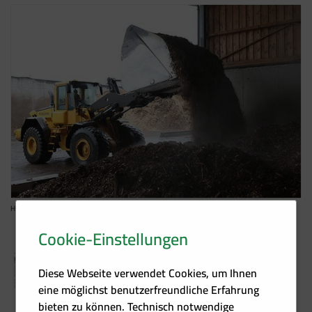
Hackschnitzelverarbeitung
Cookie-Einstellungen
Pressemitteilung
SPÖ bleibt beim Klimaschutz sitzen
Diese Webseite verwendet Cookies, um Ihnen
13.12.2024
eine möglichst benutzerfreundliche Erfahrung
337,2 KB/PDF
bieten zu können. Technisch notwendige