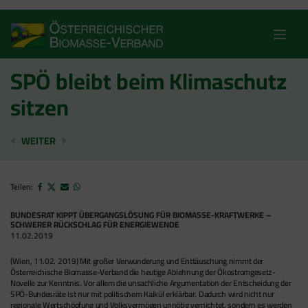
Skip
to
content
SPÖ bleibt beim Klimaschutz
sitzen
BIOMASSE-VERBAND: BLEIBEN WIR BEI DEN FAKTEN!
BIOMASSEGRUNDSATZGESETZ SOLL HOLZK
WEITER
Teilen:
BUNDESRAT KIPPT ÜBERGANGSLÖSUNG FÜR BIOMASSE-KRAFTWERKE –
SCHWERER RÜCKSCHLAG FÜR ENERGIEWENDE
11.02.2019
(Wien, 11.02. 2019) Mit großer Verwunderung und Enttäuschung nimmt der
Österreichische Biomasse-Verband die heutige Ablehnung der Ökostromgesetz-
Novelle zur Kenntnis. Vor allem die unsachliche Argumentation der Entscheidung der
SPÖ-Bundesräte ist nur mit politischem Kalkül erklärbar. Dadurch wird nicht nur
regionale Wertschöpfung und Volksvermögen unnötig vernichtet, sondern es werden