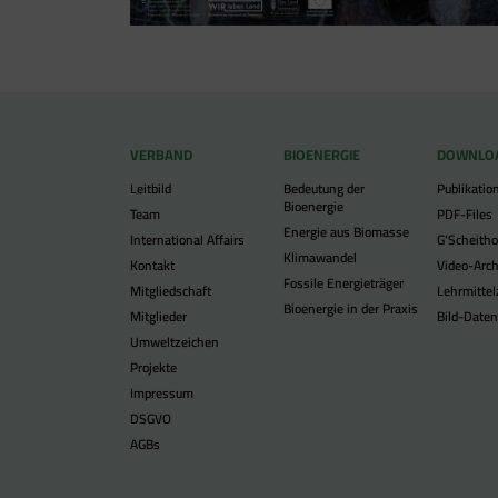
VERBAND
BIOENERGIE
DOWNLO
Leitbild
Bedeutung der
Publikatio
Bioenergie
Team
PDF-Files
Energie aus Biomasse
International Affairs
G’Scheitho
Klimawandel
Kontakt
Video-Arch
Fossile Energieträger
Mitgliedschaft
Lehrmitte
Bioenergie in der Praxis
Mitglieder
Bild-Date
Umweltzeichen
Projekte
Impressum
DSGVO
AGBs