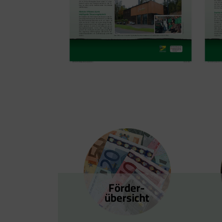
Förder­
übersicht