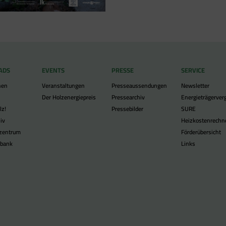
ADS
EVENTS
PRESSE
SERVICE
nen
Veranstaltungen
Presseaussendungen
Newsletter
Der Holzenergiepreis
Pressearchiv
Energieträgerverg
lz!
Pressebilder
SURE
iv
Heizkostenrechn
lzentrum
Förderübersicht
nbank
Links