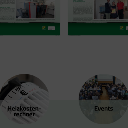
Heizkosten­
Events
rechner